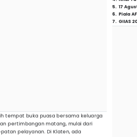
5
.
17 Agus
6
.
Piala A
7
.
GIIAS 2
ih tempat buka puasa bersama keluarga
an pertimbangan matang, mulai dari
epatan pelayanan. Di Klaten, ada