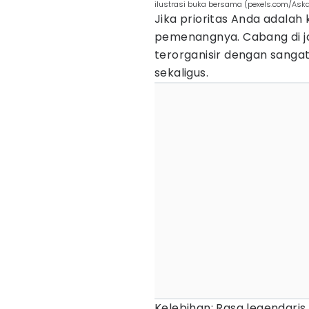
ilustrasi buka bersama (pexels.com/Ask
Jika prioritas Anda adalah
pemenangnya. Cabang di jal
terorganisir dengan sangat
sekaligus.
Kelebihan: Rasa legendari