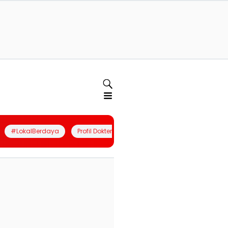
#LokalBerdaya
Profil Dokter
Quiz
Join Community