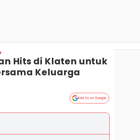
e
n Hits di Klaten untuk
ersama Keluarga
Add Us on Google