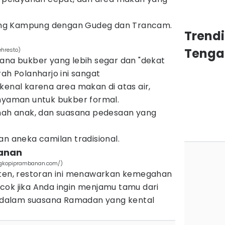
ng Kampung dengan Gudeg dan Trancam.
Trend
Tenga
ehresto)
sana bukber yang lebih segar dan "dekat
rah Polanharjo ini sangat
kenal karena area makan di atas air,
 nyaman untuk bukber formal.
amah anak, dan suasana pedesaan yang
an aneka camilan tradisional.
anan
ngkopiprambanan.com/)
aten, restoran ini menawarkan kemegahan
cok jika Anda ingin menjamu tamu dari
is dalam suasana Ramadan yang kental