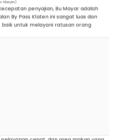
ar Abayev)
 kecepatan penyajian, Bu Mayar adalah
an By Pass Klaten ini sangat luas dan
 baik untuk melayani ratusan orang
s, pelayanan cepat, dan area makan yang