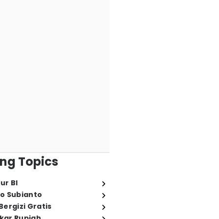
ng Topics
ur BI
o Subianto
ergizi Gratis
ukar Rupiah