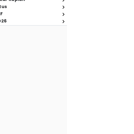
tus
FF
026