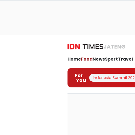
JATENG
Home
Food
News
Sport
Travel
For
Indonesia Summit 202
You