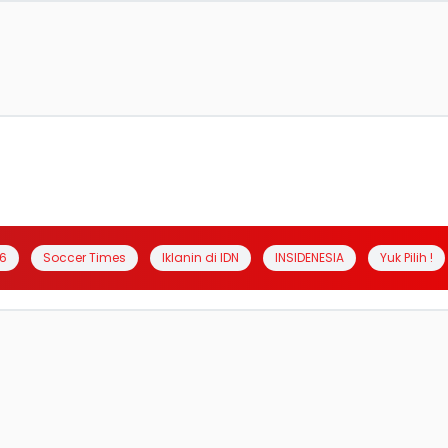
6
Soccer Times
Iklanin di IDN
INSIDENESIA
Yuk Pilih !