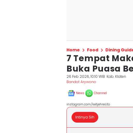
Home
Food
Dining Guid
7 Tempat Maka
Buka Puasa B
26 Feb 2026, 10:10 WIB
Kab. Klaten
Bandot Arywono
News
Channel
instagram.com/ketjehresto
Intinya Sih