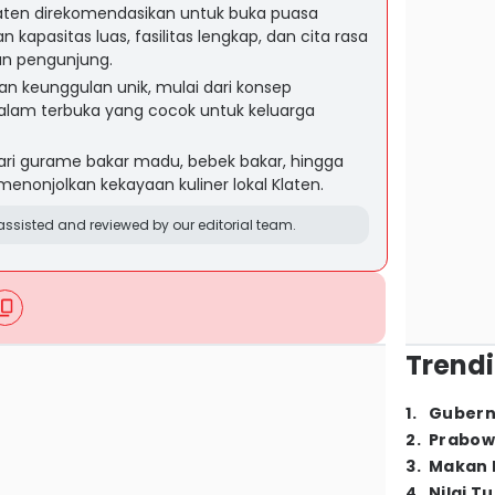
aten direkomendasikan untuk buka puasa
n kapasitas luas, fasilitas lengkap, dan cita rasa
n pengunjung.
n keunggulan unik, mulai dari konsep
 alam terbuka yang cocok untuk keluarga
ari gurame bakar madu, bebek bakar, hingga
menonjolkan kekayaan kuliner lokal Klaten.
ssisted and reviewed by our editorial team.
Trendi
1
.
Gubern
2
.
Prabow
3
.
Makan B
4
.
Nilai T