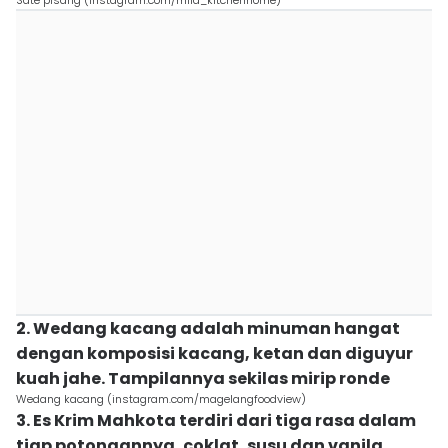
Sate pisang (instagram.com/mila_kitchenhome)
2. Wedang kacang adalah minuman hangat
dengan komposisi kacang, ketan dan diguyur
kuah jahe. Tampilannya sekilas mirip ronde
Wedang kacang (instagram.com/magelangfoodview)
3. Es Krim Mahkota terdiri dari tiga rasa dalam
tiap potongannya, coklat, susu dan vanila.