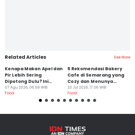
Related Articles
See More
Kenapa Makan Apel dan
5 Rekomendasi Bakery
R
Pir Lebih Sering
Cafe di Semarang yang
S
Dipotong Dulu? Ini
Cozy dan Menunya
J
Alasannya
07 Agu 2026, 06:58 WIB
Yummy
23 Jul 2026, 17:06 WIB
G
16
Food
Food
Fo