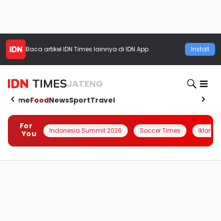
Baca artikel
IDN Times
lainnya di IDN App
Install
JATENG
Home
Food
News
Sport
Travel
For
Indonesia Summit 2026
Soccer Times
Iklanin 
You