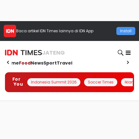
Baca artikel
IDN Times
lainnya di IDN App
Install
JATENG
Home
Food
News
Sport
Travel
For
Indonesia Summit 2026
Soccer Times
Iklanin 
You