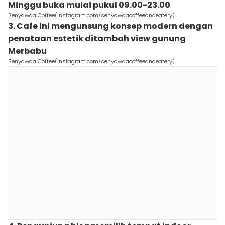
Minggu buka mulai pukul 09.00-23.00
Senyawaa Coffee(instagram.com/senyawaacoffeeandeatery)
3. Cafe ini mengunsung konsep modern dengan
penataan estetik ditambah view gunung
Merbabu
Senyawaa Coffee(instagram.com/senyawaacoffeeandeatery)