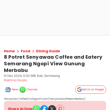
Home
Food
Dining Guide
8 Potret Senyawaa Coffee and Eatery
Semarang Ngopi View Gunung
Merbabu
10 Des 2024, 12:30 WIB
Kab. Semarang
Rakhma Fauzia
News
Channel
Add Us on Google
Senyawaa Coffee(instagram.com/senyawaacoffeeandeatery)
Share Article