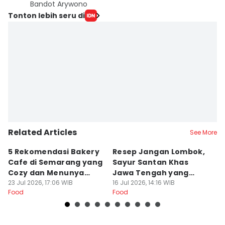
Bandot Arywono
Tonton lebih seru di
Related Articles
See More
5 Rekomendasi Bakery
Resep Jangan Lombok,
5
Cafe di Semarang yang
Sayur Santan Khas
S
Cozy dan Menunya
Jawa Tengah yang
S
Yummy
23 Jul 2026, 17:06 WIB
Gurih Nikmat!
16 Jul 2026, 14:16 WIB
d
16
Food
Food
Fo