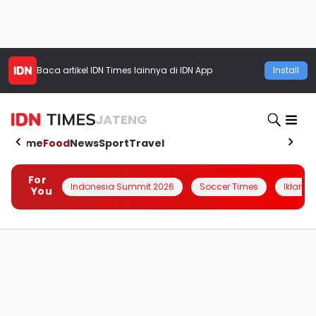
Baca artikel
IDN Times
lainnya di IDN App
Install
JATENG
Home
Food
News
Sport
Travel
For
Indonesia Summit 2026
Soccer Times
Iklanin 
You