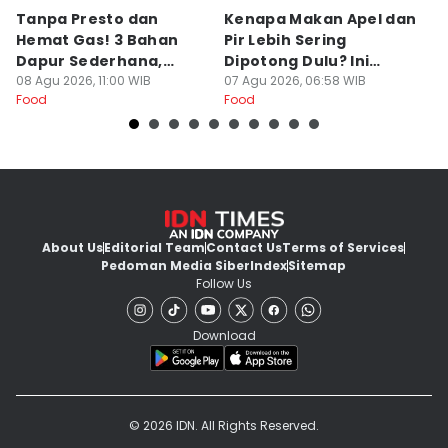
Tanpa Presto dan
Kenapa Makan Apel dan
5
Hemat Gas! 3 Bahan
Pir Lebih Sering
C
Dapur Sederhana,
Dipotong Dulu? Ini
C
Daging Sapi Empuk
08 Agu 2026, 11:00 WIB
Alasannya
07 Agu 2026, 06:58 WIB
Y
23
Food
Food
Fo
Dalam 15 Menit
About Us
Editorial Team
Contact Us
Terms of Services
Pedoman Media Siber
Index
Sitemap
Follow Us
Download
© 2026 IDN. All Rights Reserved.