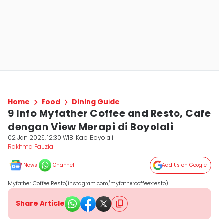
Home
Food
Dining Guide
9 Info Myfather Coffee and Resto, Cafe
dengan View Merapi di Boyolali
02 Jan 2025, 12:30 WIB
Kab. Boyolali
Rakhma Fauzia
News
Channel
Add Us on Google
Myfather Coffee Resto(instagram.com/myfathercoffeexresto)
Share Article