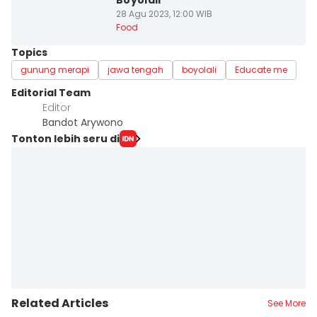
Boyolali
28 Agu 2023, 12:00 WIB
Food
Topics
gunung merapi
jawa tengah
boyolali
Educate me
Editorial Team
Editor
Bandot Arywono
Tonton lebih seru di
Related Articles
See More