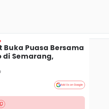
e
et Buka Puasa Bersama
o di Semarang,
g
Add Us on Google