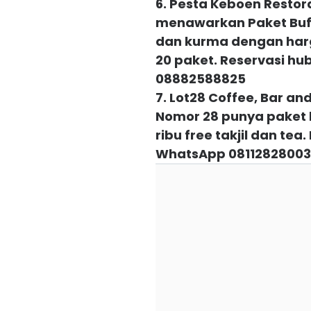
6. Pesta Keboen Restor
menawarkan Paket Buff
dan kurma dengan harg
20 paket. Reservasi h
08882588825
7. Lot28 Coffee, Bar an
Nomor 28 punya paket 
ribu free takjil dan te
WhatsApp 08112828003