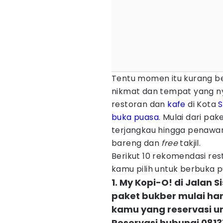
Tentu momen itu kurang be
nikmat dan tempat yang 
restoran dan
kafe
di Kota
buka puasa
. Mulai dari p
terjangkau hingga penawa
bareng dan
free
takjil.
Berikut 10 rekomendasi res
kamu pilih untuk berbuka p
1. My Kopi-O! di Jala
paket bukber mulai har
kamu yang reservasi unt
Reservasi hubungi 0813