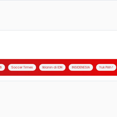
6
Soccer Times
Iklanin di IDN
INSIDENESIA
Yuk Pilih !