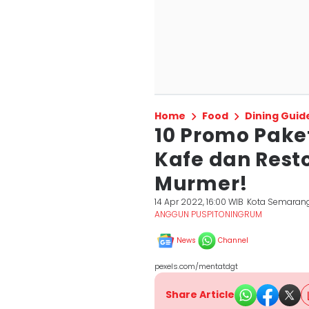
Home
Food
Dining Guid
10 Promo Pak
Kafe dan Rest
Murmer!
14 Apr 2022, 16:00 WIB
Kota Semaran
ANGGUN PUSPITONINGRUM
News
Channel
pexels.com/mentatdgt
Share Article