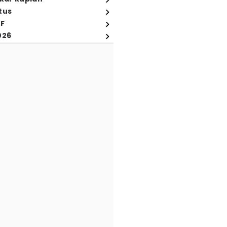
tus
FF
026