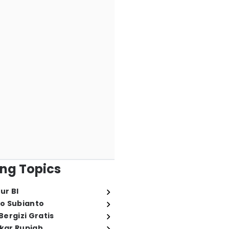
ng Topics
ur BI
o Subianto
ergizi Gratis
ukar Rupiah