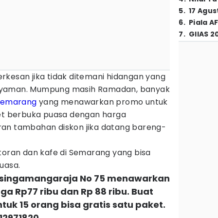
5
.
17 Agus
6
.
Piala A
7
.
GIIAS 2
rkesan jika tidak ditemani hidangan yang
nyaman. Mumpung masih Ramadan, banyak
Semarang
yang menawarkan promo untuk
aket berbuka puasa dengan harga
ran tambahan diskon jika datang bareng-
toran dan kafe di Semarang yang bisa
uasa.
n Sisingamangaraja No 75 menawarkan
ga Rp77 ribu dan Rp 88 ribu. Buat
uk 15 orang bisa gratis satu paket.
12971820