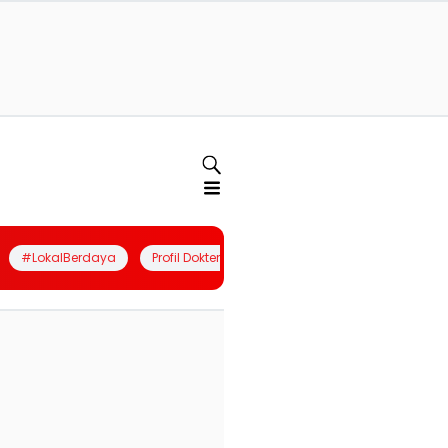
#LokalBerdaya
Profil Dokter
Quiz
Join Community