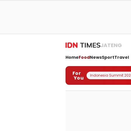
JATENG
Home
Food
News
Sport
Travel
For
Indonesia Summit 202
You