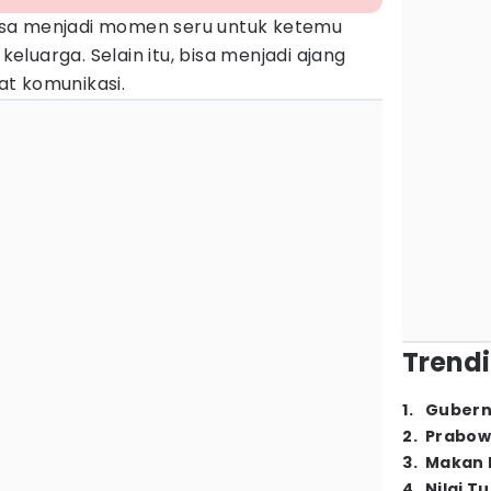
sa menjadi momen seru untuk ketemu
luarga. Selain itu, bisa menjadi ajang
t komunikasi.
Trendi
1
.
Gubern
2
.
Prabow
3
.
Makan B
4
.
Nilai T