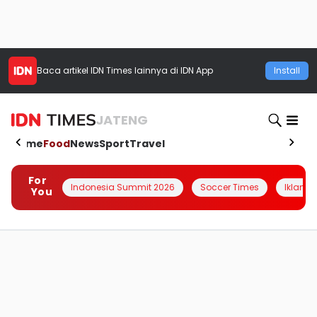
Baca artikel
IDN Times
lainnya di IDN App
Install
JATENG
Home
Food
News
Sport
Travel
For
Indonesia Summit 2026
Soccer Times
Iklanin 
You