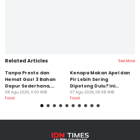
Editor
Dhana Kencana
Related Articles
See More
Tanpa Presto dan
Kenapa Makan Apel dan
5
Hemat Gas! 3 Bahan
Pir Lebih Sering
C
Dapur Sederhana,
Dipotong Dulu? Ini
C
Daging Sapi Empuk
08 Agu 2026, 11:00 WIB
Alasannya
07 Agu 2026, 06:58 WIB
Y
23
Food
Food
Fo
Dalam 15 Menit