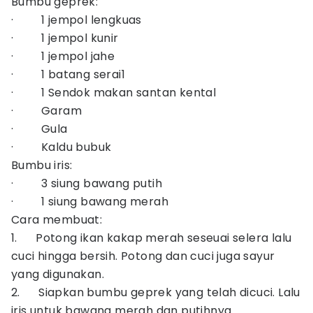
Bumbu geprek:
· 1 jempol lengkuas
· 1 jempol kunir
· 1 jempol jahe
· 1 batang serai1
· 1 Sendok makan santan kental
· Garam
· Gula
· Kaldu bubuk
Bumbu iris:
· 3 siung bawang putih
· 1 siung bawang merah
Cara membuat:
1. Potong ikan kakap merah seseuai selera lalu
cuci hingga bersih. Potong dan cuci juga sayur
yang digunakan.
2. Siapkan bumbu geprek yang telah dicuci. Lalu
iris untuk bawang merah dan putihnya.