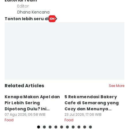
Editorial Team
Editor
Dhana Kencana
Tonton lebih seru di
Related Articles
See More
Kenapa Makan Apel dan
5 Rekomendasi Bakery
R
Pir Lebih Sering
Cafe di Semarang yang
S
Dipotong Dulu? Ini
Cozy dan Menunya
J
Alasannya
07 Agu 2026, 06:58 WIB
Yummy
23 Jul 2026, 17:06 WIB
G
16
Food
Food
Fo