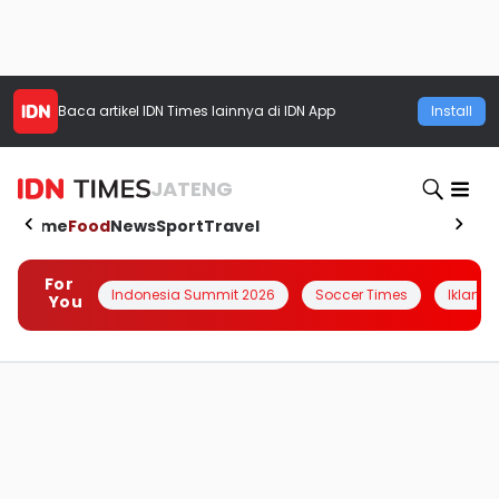
Baca artikel
IDN Times
lainnya di IDN App
Install
JATENG
Home
Food
News
Sport
Travel
For
Indonesia Summit 2026
Soccer Times
Iklanin 
You