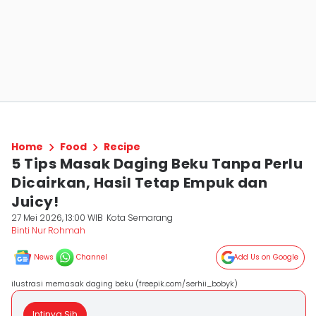
Home
Food
Recipe
5 Tips Masak Daging Beku Tanpa Perlu
Dicairkan, Hasil Tetap Empuk dan
Juicy!
27 Mei 2026, 13:00 WIB
Kota Semarang
Binti Nur Rohmah
News
Channel
Add Us on Google
ilustrasi memasak daging beku (freepik.com/serhii_bobyk)
Intinya Sih