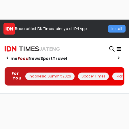
Baca artikel
IDN Times
lainnya di IDN App
Install
JATENG
Home
Food
News
Sport
Travel
For
Indonesia Summit 2026
Soccer Times
Iklanin 
You