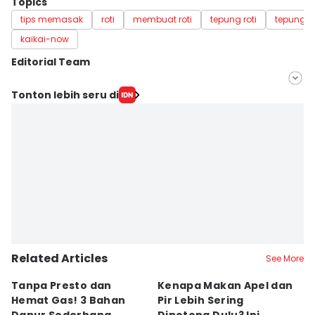
Topics
tips memasak
roti
membuat roti
tepung roti
tepung
kaikai-now
Editorial Team
Editor
Tonton lebih seru di
Mayang Ulfah Narimanda
Editor
Dhana Kencana
Related Articles
See More
Tanpa Presto dan
Kenapa Makan Apel dan
5
Hemat Gas! 3 Bahan
Pir Lebih Sering
C