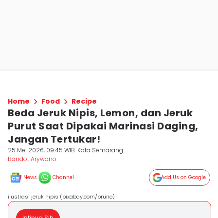
Home
Food
Recipe
Beda Jeruk Nipis, Lemon, dan Jeruk
Purut Saat Dipakai Marinasi Daging,
Jangan Tertukar!
25 Mei 2026, 09:45 WIB
Kota Semarang
Bandot Arywono
News
Channel
Add Us on Google
ilustrasi jeruk nipis (pixabay.com/bruno)
Intinya Sih