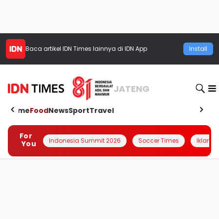
Baca artikel
IDN Times
lainnya di IDN App
Install
JATENG
Home
Food
News
Sport
Travel
For
Indonesia Summit 2026
Soccer Times
Iklanin 
You