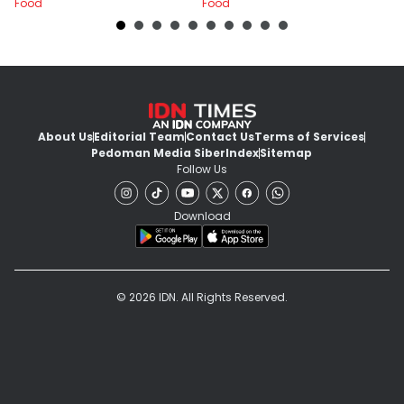
Food
Food
Fo
Dalam 15 Menit
About Us
Editorial Team
Contact Us
Terms of Services
Pedoman Media Siber
Index
Sitemap
Follow Us
Download
© 2026 IDN. All Rights Reserved.