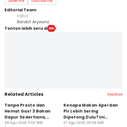
Divert me
Educate me
Editorial Team
Editor
Bandot Arywono
Tonton lebih seru di
Related Articles
See More
Tanpa Presto dan
Kenapa Makan Apel dan
5
Hemat Gas! 3 Bahan
Pir Lebih Sering
C
Dapur Sederhana,
Dipotong Dulu? Ini
C
Daging Sapi Empuk
08 Agu 2026, 11:00 WIB
Alasannya
07 Agu 2026, 06:58 WIB
Y
23