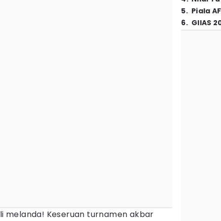
5
.
Piala A
6
.
GIIAS 2
i melanda! Keseruan turnamen akbar