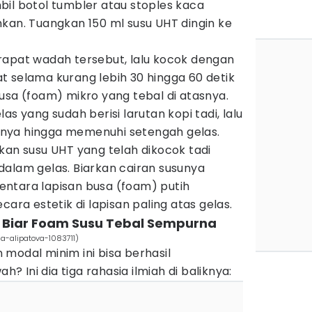
bil botol tumbler atau stoples kaca
kan. Tuangkan 150 ml susu UHT dingin ke
rapat wadah tersebut, lalu kocok dengan
t selama kurang lebih 30 hingga 60 detik
usa (foam) mikro yang tebal di atasnya.
as yang sudah berisi larutan kopi tadi, lalu
nya hingga memenuhi setengah gelas.
kan susu UHT yang telah dikocok tadi
dalam gelas. Biarkan cairan susunya
ntara lapisan busa (foam) putih
cara estetik di lapisan paling atas gelas.
er Biar Foam Susu Tebal Sempurna
ia-alipatova-1083711)
modal minim ini bisa berhasil
 Ini dia tiga rahasia ilmiah di baliknya: