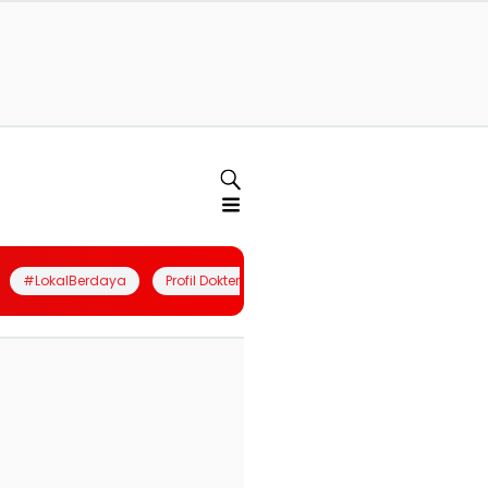
#LokalBerdaya
Profil Dokter
Quiz
Join Community