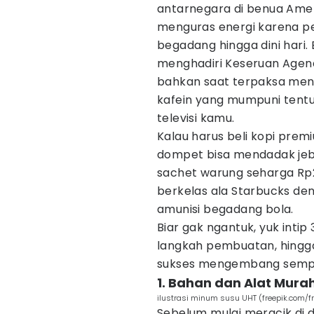
antarnegara di benua Amer
menguras energi karena p
begadang hingga dini hari. 
menghadiri Keseruan Agend
bahkan saat terpaksa men
kafein yang mumpuni tentu 
televisi kamu.
Kalau harus beli kopi premi
dompet bisa mendadak jebo
sachet warung seharga Rp
berkelas ala Starbucks den
amunisi begadang bola.
Biar gak ngantuk, yuk intip 
langkah pembuatan, hingga 
sukses mengembang sempu
1. Bahan dan Alat Mura
ilustrasi minum susu UHT (freepik.com/fr
Sebelum mulai meracik di 