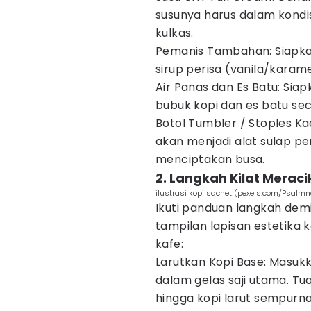
susunya harus dalam kondis
kulkas.
Pemanis Tambahan: Siapkan 
sirup perisa (vanila/karame
Air Panas dan Es Batu: Sia
bubuk kopi dan es batu se
Botol Tumbler / Stoples Ka
akan menjadi alat sulap pe
menciptakan busa.
2. Langkah Kilat Merac
ilustrasi kopi sachet (pexels.com/Psalmn
Ikuti panduan langkah demi
tampilan lapisan estetika k
kafe:
Larutkan Kopi Base: Masukka
dalam gelas saji utama. Tu
hingga kopi larut sempurna