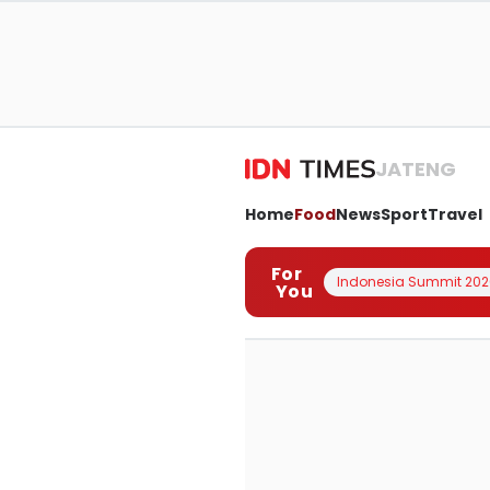
JATENG
Home
Food
News
Sport
Travel
For
Indonesia Summit 202
You