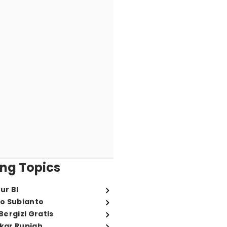
ng Topics
ur BI
o Subianto
ergizi Gratis
ukar Rupiah