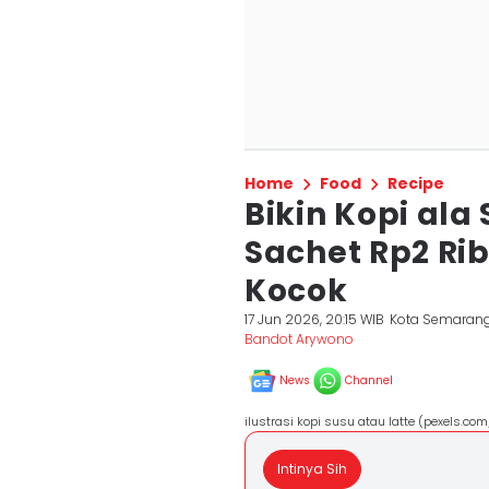
Home
Food
Recipe
Bikin Kopi ala
Sachet Rp2 Ri
Kocok
17 Jun 2026, 20:15 WIB
Kota Semaran
Bandot Arywono
News
Channel
ilustrasi kopi susu atau latte (pexels.co
Intinya Sih