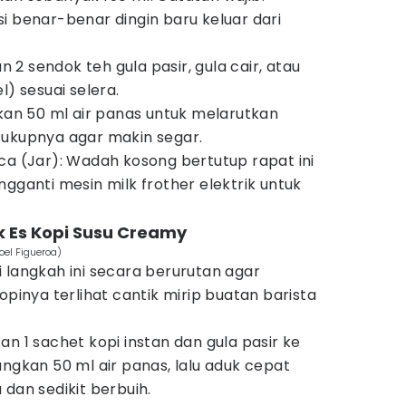
i benar-benar dingin baru keluar dari
2 sendok teh gula pasir, gula cair, atau
l) sesuai selera.
pkan 50 ml air panas untuk melarutkan
cukupnya agar makin segar.
ca (Jar): Wadah kosong bertutup rapat ini
ngganti mesin milk frother elektrik untuk
ik Es Kopi Susu Creamy
oel Figueroa)
 langkah ini secara berurutan agar
opinya terlihat cantik mirip buatan barista
n 1 sachet kopi instan dan gula pasir ke
angkan 50 ml air panas, lalu aduk cepat
 dan sedikit berbuih.