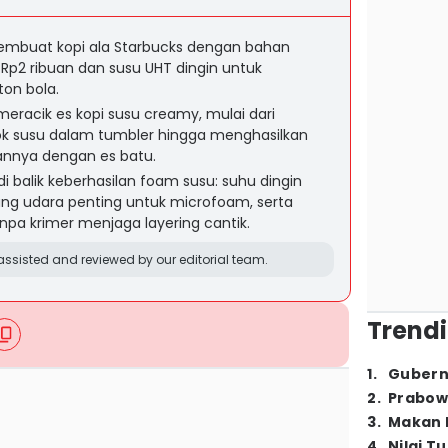
embuat kopi ala Starbucks dengan bahan
 Rp2 ribuan dan susu UHT dingin untuk
on bola.
 meracik es kopi susu creamy, mulai dari
k susu dalam tumbler hingga menghasilkan
annya dengan es batu.
di balik keberhasilan foam susu: suhu dingin
uang udara penting untuk microfoam, serta
pa krimer menjaga layering cantik.
ssisted and reviewed by our editorial team.
Trendi
1
.
Gubern
2
.
Prabow
3
.
Makan B
4
.
Nilai T