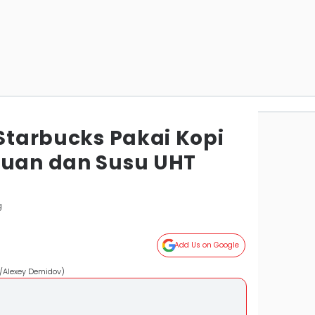
 Starbucks Pakai Kopi
buan dan Susu UHT
g
Add Us on Google
m/Alexey Demidov)