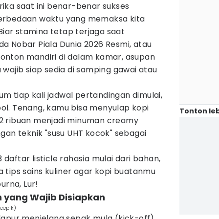
ika saat ini benar-benar sukses
erbedaan waktu yang memaksa kita
Biar stamina tetap terjaga saat
a Nobar Piala Dunia 2026 Resmi, atau
onton mandiri di dalam kamar, asupan
wajib siap sedia di samping gawai atau
um tiap kali jadwal pertandingan dimulai,
l. Tenang, kamu bisa menyulap kopi
Tonton leb
2 ribuan menjadi minuman creamy
gan teknik "susu UHT kocok" sebagai
3 daftar listicle rahasia mulai dari bahan,
tips sains kuliner agar kopi buatanmu
rna, Lur!
h yang Wajib Disiapkan
eepik)
dapur menjelang sepak mula (kick-off),