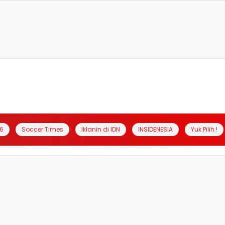
6
Soccer Times
Iklanin di IDN
INSIDENESIA
Yuk Pilih !