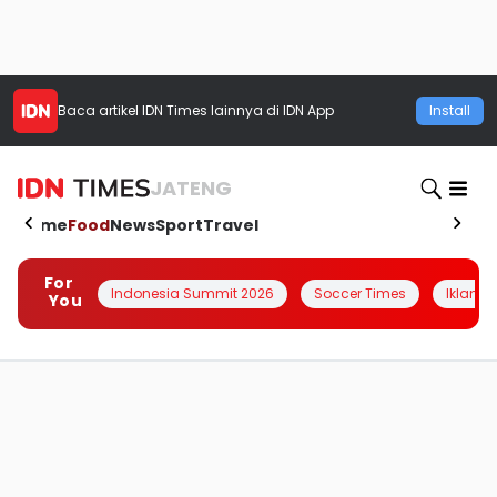
Baca artikel
IDN Times
lainnya di IDN App
Install
JATENG
Home
Food
News
Sport
Travel
For
Indonesia Summit 2026
Soccer Times
Iklanin 
You