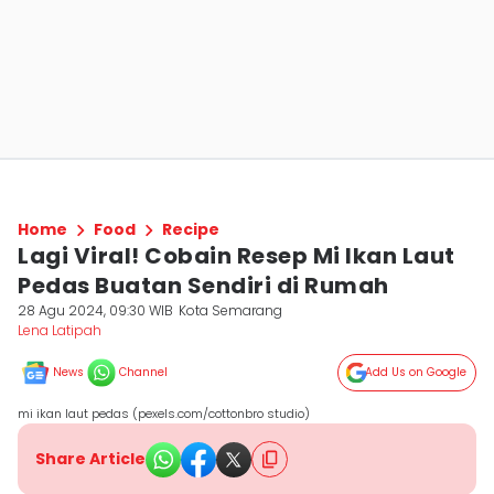
Home
Food
Recipe
Lagi Viral! Cobain Resep Mi Ikan Laut
Pedas Buatan Sendiri di Rumah
28 Agu 2024, 09:30 WIB
Kota Semarang
Lena Latipah
News
Channel
Add Us on Google
mi ikan laut pedas (pexels.com/cottonbro studio)
Share Article