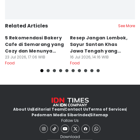
Related Articles
See More
5 Rekomendasi Bakery
Resep Jangan Lombok,
5
Cafe di Semarang yang
Sayur Santan Khas
S
Cozy dan Menunya
Jawa Tengah yang
S
Yummy
23 Jul 2026, 17:06 WIB
Gurih Nikmat!
16 Jul 2026, 14:16 WIB
d
16
Food
Food
Fo
About Us
Editorial Team
Contact Us
Terms of Services
Pedoman Media Siber
Index
Sitemap
Follow Us
Download