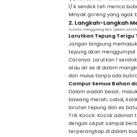
1/4 sendok teh merica bub
Minyak goreng yang agak 
2. Langkah-Langkah M
ilustrasi menggoreng telur (pexels.com/
Larutkan Tepung Terigu 
Jangan langsung memasukk
tepung akan menggumpal 
Caranya: Larutkan 1 sendo
atau air es di dalam mangk
dan mulus tanpa ada butira
Campur Semua Bahan da
Dalam wadah besar, masukka
bawang merah, cabai, kald
larutan tepung dan es batu 
Trik Kocok: Kocok adonan 
dengan cepat sampai berb
terperangkap di dalam bu