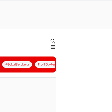
#LokalBerdaya
Profil Dokter
Quiz
Join Community