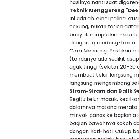
hasilnya nanti saat digoren
Teknik Menggoreng "Dee
Ini adalah kunci paling kru
cekung, bukan teflon data
banyak sampai kira-kira t
dengan api sedang-besar.
Cara Menuang: Pastikan m
(tandanya ada sedikit asap 
agak tinggi (sekitar 20–30 
membuat telur langsung me
langsung mengembang seke
Siram-Siram dan Balik Se
Begitu telur masuk, kecilka
dalamnya matang merata t
minyak panas ke bagian at
bagian bawahnya kokoh dan
dengan hati-hati. Cukup bali