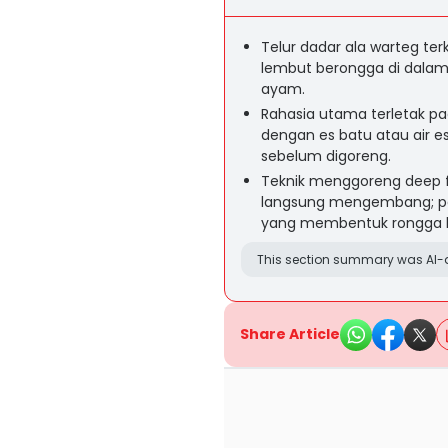
Telur dadar ala warteg terk
lembut berongga di dalam
ayam.
Rahasia utama terletak p
dengan es batu atau air e
sebelum digoreng.
Teknik menggoreng deep 
langsung mengembang; p
yang membentuk rongga be
This section summary was AI-a
Share Article