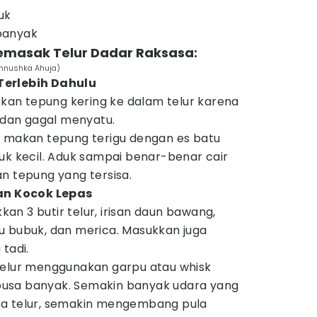
uk
banyak
emasak Telur Dadar Raksasa:
Annushka Ahuja)
Terlebih Dahulu
an tepung kering ke dalam telur karena
dan gagal menyatu.
k makan tepung terigu dengan es batu
uk kecil. Aduk sampai benar-benar cair
n tepung yang tersisa.
n Kocok Lepas
n 3 butir telur, irisan daun bawang,
u bubuk, dan merica. Masukkan juga
tadi.
telur menggunakan garpu atau whisk
usa banyak. Semakin banyak udara yang
sa telur, semakin mengembang pula