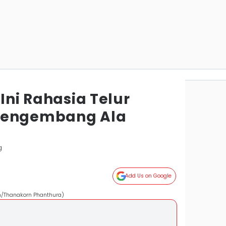
 Ini Rahasia Telur
Mengembang Ala
g
Add Us on Google
om/Thanakorn Phanthura)