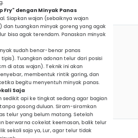
g.
p Fry" dengan Minyak Panas
sial. Siapkan wajan (sebaiknya wajan
r) dan tuangkan minyak goreng yang agak
elur bisa agak terendam. Panaskan minyak
inyak sudah benar-benar panas
tipis). Tuangkan adonan telur dari posisi
cm di atas wajan). Teknik ini akan
nyebar, membentuk rintik garing, dan
tika begitu menyentuh minyak panas.
kali Saja
n sedikit api ke tingkat sedang agar bagian
anpa gosong duluan. Siram-siramkan
as telur yang belum matang. Setelah
 berwarna cokelat keemasan, balik telur
k sekali saja ya, Lur, agar telur tidak