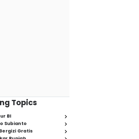
ng Topics
ur BI
o Subianto
ergizi Gratis
ukar Rupiah