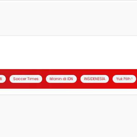
6
Soccer Times
Iklanin di IDN
INSIDENESIA
Yuk Pilih !