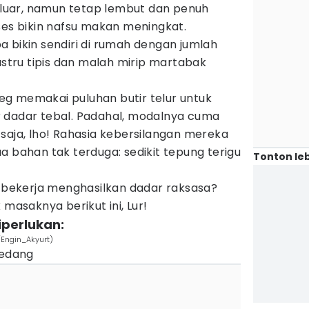
i luar, namun tetap lembut dan penuh
ses bikin nafsu makan meningkat.
 bikin sendiri di rumah dengan jumlah
justru tipis dan malah mirip martabak
g memakai puluhan butir telur untuk
 dadar tebal. Padahal, modalnya cuma
saja, lho! Rahasia kebersilangan mereka
a bahan tak terduga: sedikit tepung terigu
Tonton leb
i bekerja menghasilkan dadar raksasa?
 masaknya berikut ini, Lur!
iperlukan:
/Engin_Akyurt)
sedang