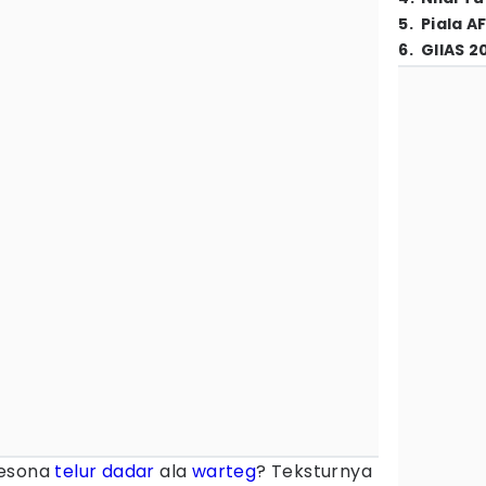
5
.
Piala A
6
.
GIIAS 2
pesona
telur dadar
ala
warteg
? Teksturnya