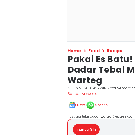
Home
Food
Recipe
Pakai Es Batu!
Dadar Tebal 
Warteg
13 Jun 2026, 09:15 WIB
Kota Semaran
Bandot Arywono
News
Channel
ilustrasi telur dadar warteg (vecteezy.c
Intinya Sih