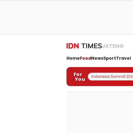
JATENG
Home
Food
News
Sport
Travel
For
Indonesia Summit 202
You