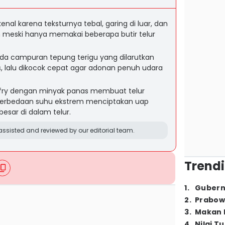
enal karena teksturnya tebal, garing di luar, dan
 meski hanya memakai beberapa butir telur
ada campuran tepung terigu yang dilarutkan
s, lalu dikocok cepat agar adonan penuh udara
fry dengan minyak panas membuat telur
erbedaan suhu ekstrem menciptakan uap
sar di dalam telur.
ssisted and reviewed by our editorial team.
Trendi
1
.
Gubern
2
.
Prabow
3
.
Makan B
4
.
Nilai T