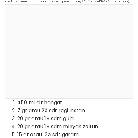
ilustrasi membuat adonan pizza (pexels.com/ANTONI SHKRABA production)
450 ml air hangat
7 gr atau 2¼ sdt ragi instan
20 gr atau 1½ sdm gula
20 gr atau 1½ sdm minyak zaitun
15 gr atau 2½ sdt garam