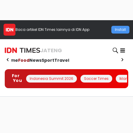
Baca artikel
IDN Times
lainnya di IDN App
Install
JATENG
Home
Food
News
Sport
Travel
For
Indonesia Summit 2026
Soccer Times
Iklanin 
You