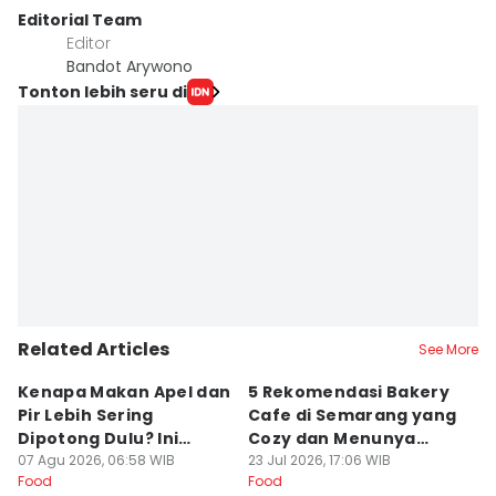
Editorial Team
Editor
Bandot Arywono
Tonton lebih seru di
Related Articles
See More
Kenapa Makan Apel dan
5 Rekomendasi Bakery
R
Pir Lebih Sering
Cafe di Semarang yang
S
Dipotong Dulu? Ini
Cozy dan Menunya
J
Alasannya
07 Agu 2026, 06:58 WIB
Yummy
23 Jul 2026, 17:06 WIB
G
16
Food
Food
Fo