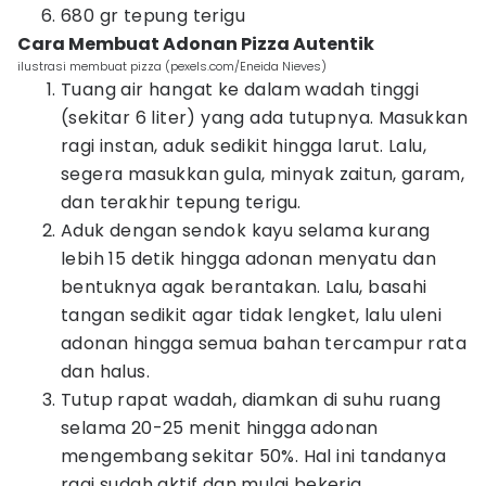
680 gr tepung terigu
Cara Membuat Adonan Pizza Autentik
ilustrasi membuat pizza (pexels.com/Eneida Nieves)
Tuang air hangat ke dalam wadah tinggi
(sekitar 6 liter) yang ada tutupnya. Masukkan
ragi instan, aduk sedikit hingga larut. Lalu,
segera masukkan gula, minyak zaitun, garam,
dan terakhir tepung terigu.
Aduk dengan sendok kayu selama kurang
lebih 15 detik hingga adonan menyatu dan
bentuknya agak berantakan. Lalu, basahi
tangan sedikit agar tidak lengket, lalu uleni
adonan hingga semua bahan tercampur rata
dan halus.
Tutup rapat wadah, diamkan di suhu ruang
selama 20-25 menit hingga adonan
mengembang sekitar 50%. Hal ini tandanya
ragi sudah aktif dan mulai bekerja.