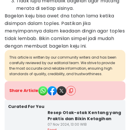
Tidak lupa membalik bagelan agar matang
merata di setiap sisinya.
Bagelan keju bisa awet dna tahan lama ketika
disimpan dalam toples. Pastikan jika
menyimpannya dalam keadaan dingin agar toples
tidak lembab. Bikin camilan simpel jadi mudah
dengan membuat bagelan keju ini.
This article is written by our community writers and has been
carefully reviewed by our editorial team. We strive to provide
the most accurate and reliable information, ensuring high
standards of quality, credibility, and trustworthiness.
Share Article
Curated For You
Resep Otak-otak Kentang yang
Praktis dan Bikin Ketagihan
07 Nov 2024, 13:00 WIB
Food