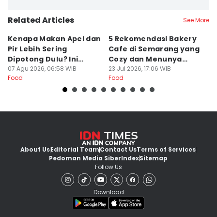
Related Articles
See More
Kenapa Makan Apel dan
5 Rekomendasi Bakery
R
Pir Lebih Sering
Cafe di Semarang yang
S
Dipotong Dulu? Ini
Cozy dan Menunya
J
Alasannya
07 Agu 2026, 06:58 WIB
Yummy
23 Jul 2026, 17:06 WIB
G
16
Food
Food
Fo
About Us
Editorial Team
Contact Us
Terms of Services
Pedoman Media Siber
Index
Sitemap
Follow Us
Download