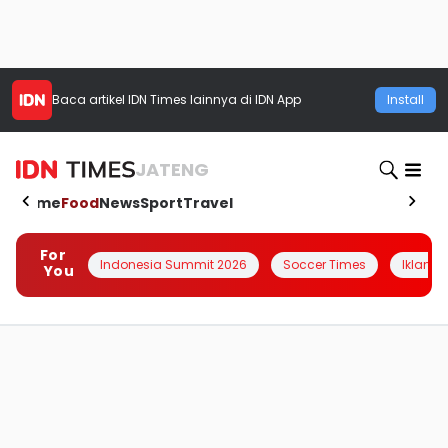
Baca artikel
IDN Times
lainnya di IDN App
Install
JATENG
Home
Food
News
Sport
Travel
For
Indonesia Summit 2026
Soccer Times
Iklanin 
You