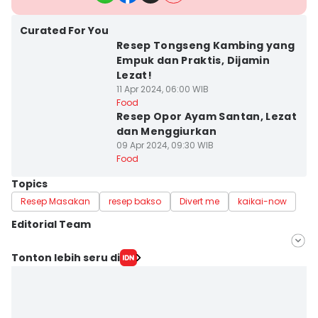
Curated For You
Resep Tongseng Kambing yang
Empuk dan Praktis, Dijamin
Lezat!
11 Apr 2024, 06:00 WIB
Food
Resep Opor Ayam Santan, Lezat
dan Menggiurkan
09 Apr 2024, 09:30 WIB
Food
Topics
Resep Masakan
resep bakso
Divert me
kaikai-now
Editorial Team
Editor
Tonton lebih seru di
Bandot Arywono
Editor
Mayang Ulfah Narimanda