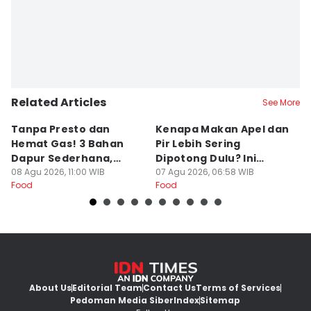
Related Articles
See More
Tanpa Presto dan
Kenapa Makan Apel dan
5
Hemat Gas! 3 Bahan
Pir Lebih Sering
C
Dapur Sederhana,
Dipotong Dulu? Ini
C
Daging Sapi Empuk
08 Agu 2026, 11:00 WIB
Alasannya
07 Agu 2026, 06:58 WIB
Y
23
Food
Food
Fo
Dalam 15 Menit
About Us
Editorial Team
Contact Us
Terms of Services
Pedoman Media Siber
Index
Sitemap