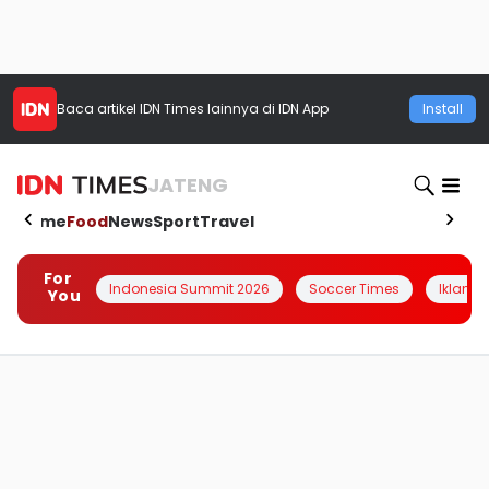
Baca artikel
IDN Times
lainnya di IDN App
Install
JATENG
Home
Food
News
Sport
Travel
For
Indonesia Summit 2026
Soccer Times
Iklanin 
You