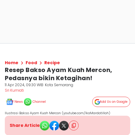
Home
Food
Recipe
Resep Bakso Ayam Kuah Mercon,
Pedasnya bikin Ketagihan!
11 Apr 2024, 09:30 WIB
Kota Semarang
Sri Kurniati
News
Channel
Add Us on Google
Ilustrasi Bakso Ayam Kuah Mercon (youtube.com/IkaMardatillah)
Share Article