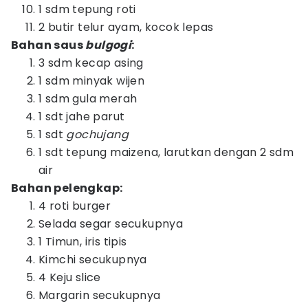
1 sdm tepung roti
2 butir telur ayam, kocok lepas
Bahan saus
bulgogi
:
3 sdm kecap asing
1 sdm minyak wijen
1 sdm gula merah
1 sdt jahe parut
1 sdt
gochujang
1 sdt tepung maizena, larutkan dengan 2 sdm
air
Bahan pelengkap:
4 roti burger
Selada segar secukupnya
1 Timun, iris tipis
Kimchi secukupnya
4 Keju slice
Margarin secukupnya