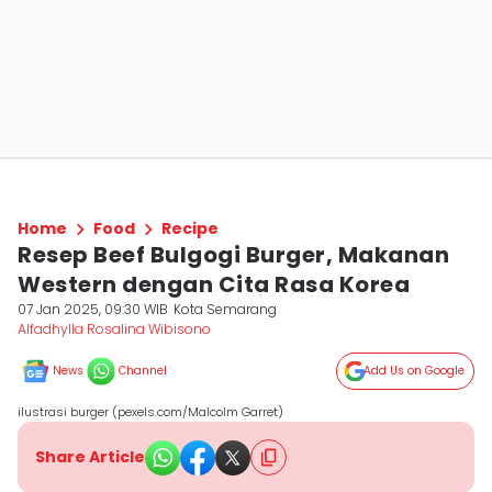
Home
Food
Recipe
Resep Beef Bulgogi Burger, Makanan
Western dengan Cita Rasa Korea
07 Jan 2025, 09:30 WIB
Kota Semarang
Alfadhylla Rosalina Wibisono
News
Channel
Add Us on Google
ilustrasi burger (pexels.com/Malcolm Garret)
Share Article