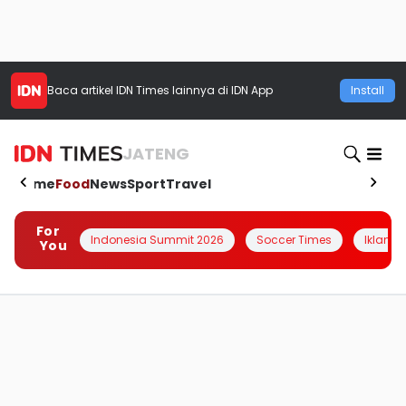
Baca artikel
IDN Times
lainnya di IDN App
Install
JATENG
Home
Food
News
Sport
Travel
For
Indonesia Summit 2026
Soccer Times
Iklanin 
You