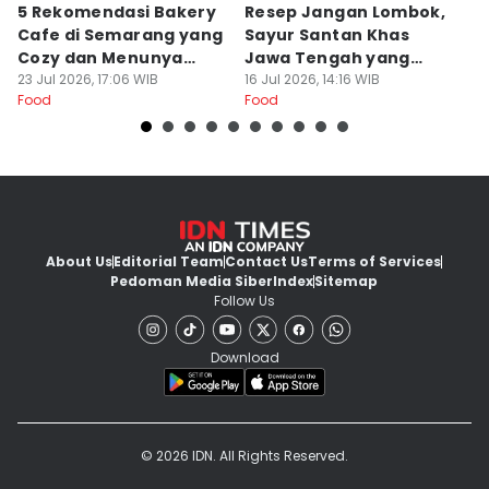
5 Rekomendasi Bakery
Resep Jangan Lombok,
5
Cafe di Semarang yang
Sayur Santan Khas
S
Cozy dan Menunya
Jawa Tengah yang
S
Yummy
23 Jul 2026, 17:06 WIB
Gurih Nikmat!
16 Jul 2026, 14:16 WIB
d
16
Food
Food
Fo
About Us
Editorial Team
Contact Us
Terms of Services
Pedoman Media Siber
Index
Sitemap
Follow Us
Download
© 2026 IDN. All Rights Reserved.