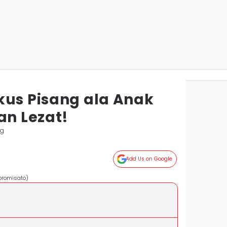
kus Pisang ala Anak
an Lezat!
ng
Add Us on Google
oromisato)