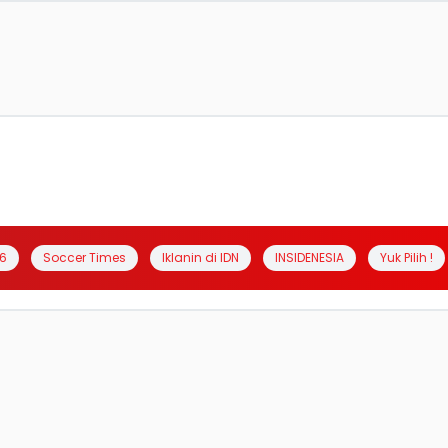
6
Soccer Times
Iklanin di IDN
INSIDENESIA
Yuk Pilih !