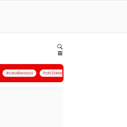
#LokalBerdaya
Profil Dokter
Quiz
Join Community