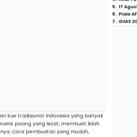
5
.
17 Agus
6
.
Piala A
7
.
GIIAS 2
n kue tradisional Indonesia yang banyak
manis pisang yang lezat, membuat lidah
annya. Cara pembuatan yang mudah,