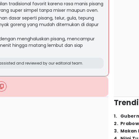
ilan tradisional favorit karena rasa manis pisang
ang super simpel tanpa mixer maupun oven.
n dasar seperti pisang, telur, gula, tepung
minyak goreng yang mudah ditemukan di dapur
 dengan menghaluskan pisang, mencampur
 menit hingga matang lembut dan siap
ssisted and reviewed by our editorial team.
Trendi
1
.
Gubern
2
.
Prabow
3
.
Makan B
4
.
Nilai T