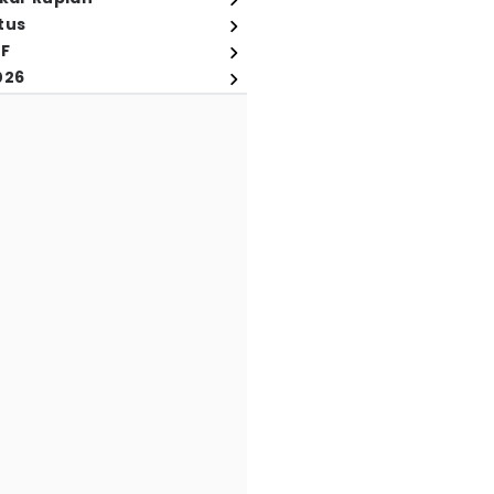
tus
FF
026