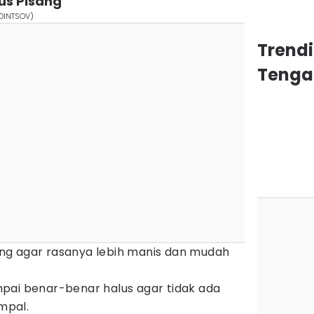
us Pisang
DINTSOV)
Trend
Tenga
g agar rasanya lebih manis dan mudah
pai benar-benar halus agar tidak ada
mpal.