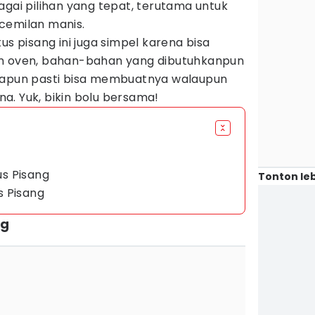
agai pilihan yang tepat, terutama untuk
cemilan manis.
us pisang ini juga simpel karena bisa
un oven, bahan-bahan yang dibutuhkanpun
apapun pasti bisa membuatnya walaupun
a. Yuk, bikin bolu bersama!
s Pisang
Tonton leb
s Pisang
ng