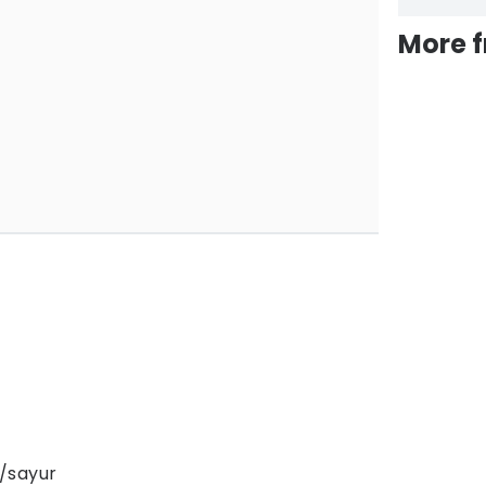
More 
/sayur