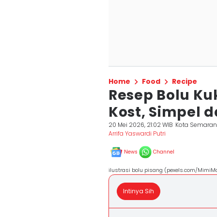
Home
Food
Recipe
Resep Bolu Ku
Kost, Simpel d
20 Mei 2026, 21:02 WIB
Kota Semara
Arrifa Yaswardi Putri
News
Channel
ilustrasi bolu pisang (pexels.com/MimiM
Intinya Sih