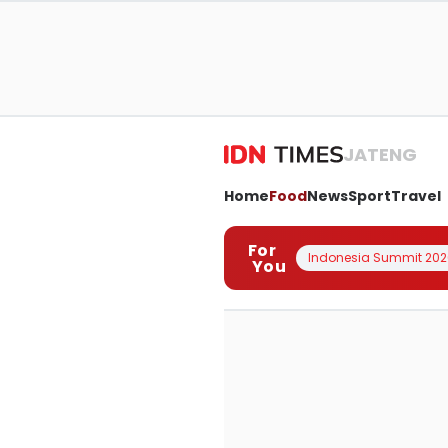
JATENG
Home
Food
News
Sport
Travel
For
Indonesia Summit 202
You