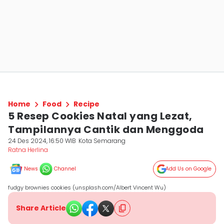
Home
Food
Recipe
5 Resep Cookies Natal yang Lezat,
Tampilannya Cantik dan Menggoda
24 Des 2024, 16:50 WIB
Kota Semarang
Ratna Herlina
News
Channel
Add Us on Google
fudgy brownies cookies (unsplash.com/Albert Vincent Wu)
Share Article