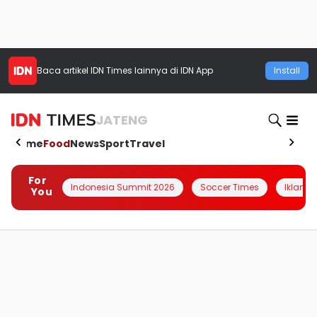
Baca artikel
IDN Times
lainnya di IDN App
Install
JATENG
Home
Food
News
Sport
Travel
For
Indonesia Summit 2026
Soccer Times
Iklanin 
You