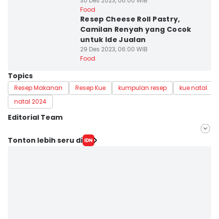
30 Des 2023, 06:00 WIB
Food
Resep Cheese Roll Pastry,
Camilan Renyah yang Cocok
untuk Ide Jualan
29 Des 2023, 06:00 WIB
Food
Topics
Resep Makanan
Resep Kue
kumpulan resep
kue natal
natal 2024
Editorial Team
Editor
Tonton lebih seru di
Bandot Arywono
Editor
Retno Rahayu