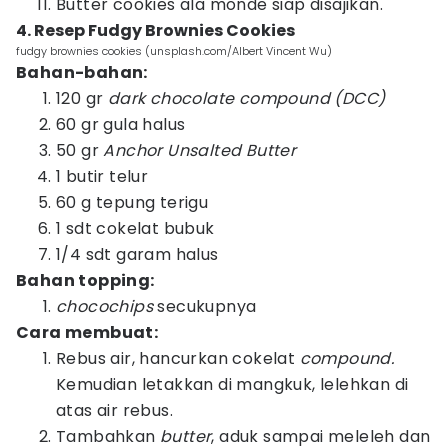
Butter cookies ala monde siap disajikan.
4. Resep Fudgy Brownies Cookies
fudgy brownies cookies (unsplash.com/Albert Vincent Wu)
Bahan-bahan:
120 gr
dark chocolate compound (DCC)
60 gr gula halus
50 gr
Anchor Unsalted Butter
1 butir telur
60 g tepung terigu
1 sdt cokelat bubuk
1/4 sdt garam halus
Bahan topping:
chocochips
secukupnya
Cara membuat:
Rebus air, hancurkan cokelat
compound.
Kemudian letakkan di mangkuk, lelehkan di
atas air rebus.
Tambahkan
butter
, aduk sampai meleleh dan