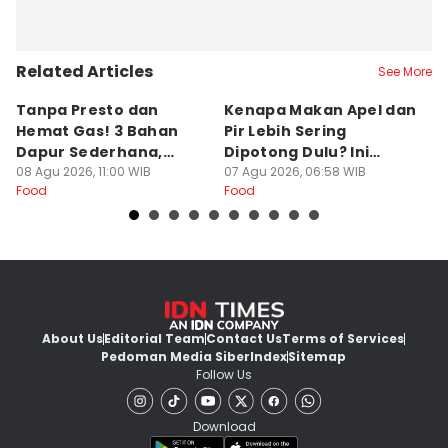
Related Articles
See More
Tanpa Presto dan
Kenapa Makan Apel dan
5
Hemat Gas! 3 Bahan
Pir Lebih Sering
C
Dapur Sederhana,
Dipotong Dulu? Ini
C
Daging Sapi Empuk
08 Agu 2026, 11:00 WIB
Alasannya
07 Agu 2026, 06:58 WIB
Y
23
Food
Food
Fo
Dalam 15 Menit
About Us
Editorial Team
Contact Us
Terms of Services
Pedoman Media Siber
Index
Sitemap
Follow Us
Download