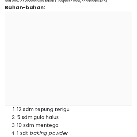
soft cookies chocochips teflon (unsplash.com/charlesdeluvio)
Bahan-bahan:
12 sdm tepung terigu
5 sdm gula halus
10 sdm mentega
1 sdt
baking powder