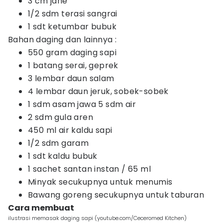
3 cm jahe
1/2 sdm terasi sangrai
1 sdt ketumbar bubuk
Bahan daging dan lainnya :
550 gram daging sapi
1 batang serai, geprek
3 lembar daun salam
4 lembar daun jeruk, sobek-sobek
1 sdm asam jawa 5 sdm air
2 sdm gula aren
450 ml air kaldu sapi
1/2 sdm garam
1 sdt kaldu bubuk
1 sachet santan instan / 65 ml
Minyak secukupnya untuk menumis
Bawang goreng secukupnya untuk taburan
Cara membuat
ilustrasi memasak daging sapi (youtube.com/Ceceromed Kitchen)