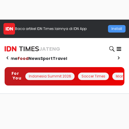
Baca artikel
IDN Times
lainnya di IDN App
Install
JATENG
Home
Food
News
Sport
Travel
For
Indonesia Summit 2026
Soccer Times
Iklanin 
You