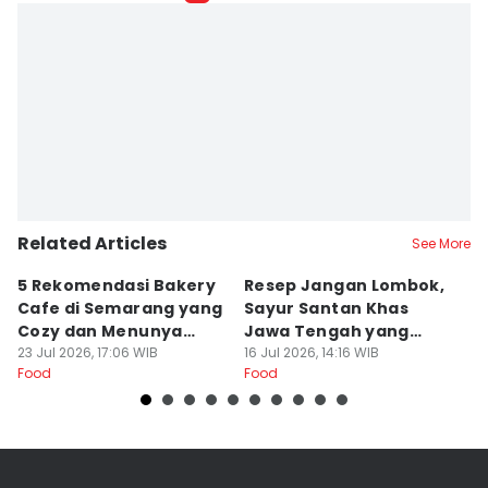
Related Articles
See More
5 Rekomendasi Bakery
Resep Jangan Lombok,
5
Cafe di Semarang yang
Sayur Santan Khas
S
Cozy dan Menunya
Jawa Tengah yang
S
Yummy
23 Jul 2026, 17:06 WIB
Gurih Nikmat!
16 Jul 2026, 14:16 WIB
d
16
Food
Food
Fo