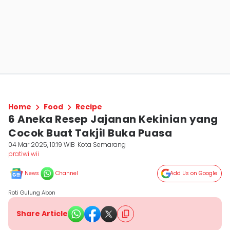
Home
Food
Recipe
6 Aneka Resep Jajanan Kekinian yang
Cocok Buat Takjil Buka Puasa
04 Mar 2025, 10:19 WIB
Kota Semarang
pratiwi wii
News
Channel
Add Us on Google
Roti Gulung Abon
Share Article