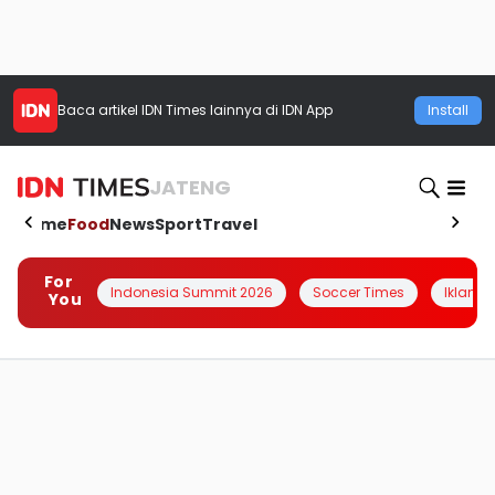
Baca artikel
IDN Times
lainnya di IDN App
Install
JATENG
Home
Food
News
Sport
Travel
For
Indonesia Summit 2026
Soccer Times
Iklanin 
You