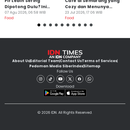
Pir Lebih Sering
Cafe di Semarang yang
S
Dipotong Dulu? Ini
Cozy dan Menunya
J
Alasannya
07 Agu 2026, 06:58 WIB
Yummy
23 Jul 2026, 17:06 WIB
G
16
Food
Food
Fo
About Us
Editorial Team
Contact Us
Terms of Services
Pedoman Media Siber
Index
Sitemap
Follow Us
Download
© 2026 IDN. All Rights Reserved.