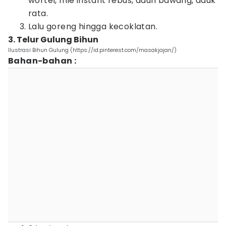
wortel, mie instant rebus, daun bawang, aduk
rata.
Lalu goreng hingga kecoklatan.
3. Telur Gulung Bihun
Ilustrasi Bihun Gulung (https://id.pinterest.com/masakjajan/)
Bahan-bahan :