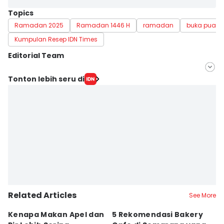
Topics
Ramadan 2025
Ramadan 1446 H
ramadan
buka puasa
Kumpulan Resep IDN Times
Editorial Team
Editor
Tonton lebih seru di
Bandot Arywono
Editor
Retno Rahayu
Related Articles
See More
Kenapa Makan Apel dan
5 Rekomendasi Bakery
R