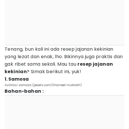
Tenang, bun kali ini ada resep jajanan kekinian
yang lezat dan enak, lho. Bikinnya juga praktis dan
gak ribet sama sekali. Mau tau
resep jajanan
kekinian
? Simak berikut ini, yuk!
1. Samosa
ilustrasi samosa (pexels.com/Shameel mukkath)
Bahan-bahan :