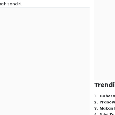
ah sendiri.
Trendi
1
.
Gubern
2
.
Prabow
3
.
Makan B
4
.
Nilai T