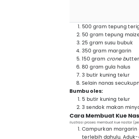
500 gram tepung teri
50 gram tepung maiz
25 gram susu bubuk
350 gram margarin
150 gram
c
rone
b
utte
80 gram gula halus
3 butir kuning telur
Selain nanas secukup
Bumbu oles:
5 butir kuning telur
3 sendok makan miny
Cara Membuat Kue Nas
ilustrasi proses membuat kue nastar (pe
Campurkan margarin
terlebih dahulu. Adu