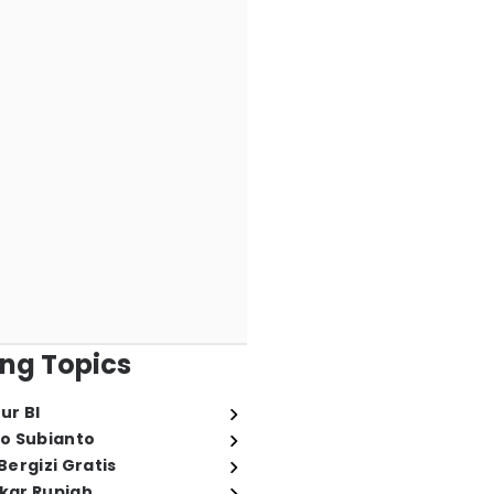
ng Topics
ur BI
o Subianto
ergizi Gratis
ukar Rupiah