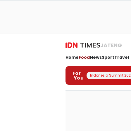
JATENG
Home
Food
News
Sport
Travel
For
Indonesia Summit 202
You