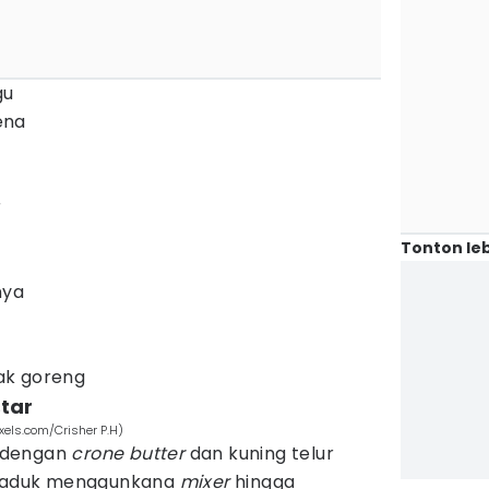
gu
ena
r
Tonton leb
nya
ak goreng
tar
xels.com/Crisher P.H)
 dengan
c
rone butter
dan kuning telur
k-aduk menggunkana
mixer
hingga