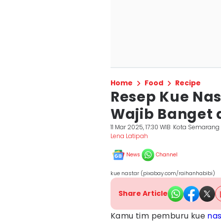
Home
Food
Recipe
Resep Kue Nas
Wajib Banget 
11 Mar 2025, 17:30 WIB
Kota Semarang
Lena Latipah
News
Channel
kue nastar (pixabay.com/raihanhabibi)
Share Article
Kamu tim pemburu kue
nas