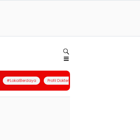
#LokalBerdaya
Profil Dokter
Quiz
Join Community