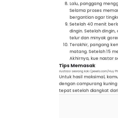
Lalu, panggang mengg
Selama proses memang
bergantian agar ting
Setelah 40 menit berl
dingin. Setelah dingi
telur dan minyak gore
Terakhir, pangang kem
matang. Setelah 15 me
Akhirnya, kue nastar 
Tips Memasak
ilustrasi seorang koki (pexels.com/Huy P
Untuk hasil maksimal, kamu
dengan campurang kuning te
tepat setelah diangkat dar