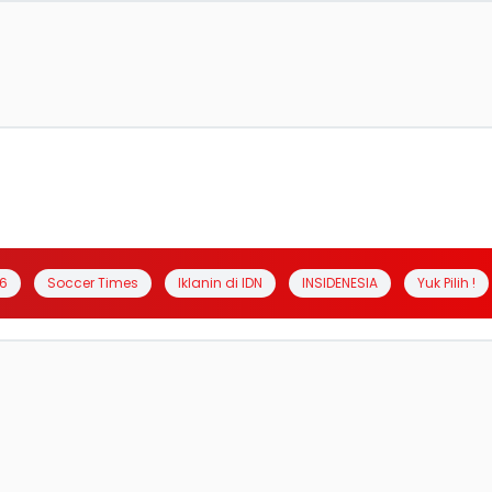
6
Soccer Times
Iklanin di IDN
INSIDENESIA
Yuk Pilih !