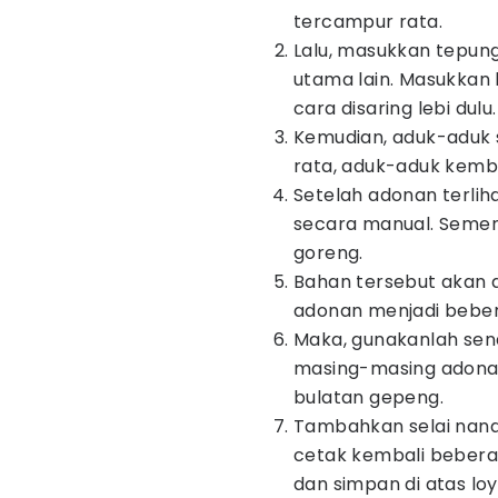
tercampur rata.
Lalu, masukkan tepung
utama lain. Masukkan
cara disaring lebi dulu
Kemudian, aduk-aduk 
rata, aduk-aduk kem
Setelah adonan terlih
secara manual. Semen
goreng.
Bahan tersebut akan d
adonan menjadi bebe
Maka, gunakanlah send
masing-masing adonan
bulatan gepeng.
Tambahkan selai nanas 
cetak kembali beberap
dan simpan di atas lo