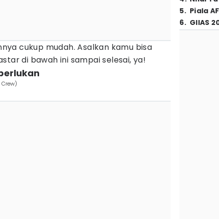
5
.
Piala A
6
.
GIIAS 2
nya cukup mudah. Asalkan kamu bisa
star di bawah ini sampai selesai, ya!
perlukan
s Crew)