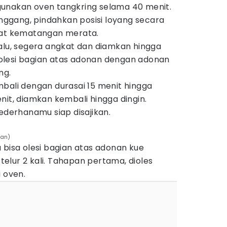
unakan oven tangkring selama 40 menit.
gang, pindahkan posisi loyang secara
kat kematangan merata.
alu, segera angkat dan diamkan hingga
n, olesi bagian atas adonan dengan adonan
ng.
bali dengan durasai 15 menit hingga
nit, diamkan kembali hingga dingin.
sederhanamu siap disajikan.
han)
 bisa olesi bagian atas adonan kue
lur 2 kali. Tahapan pertama, dioles
i oven.