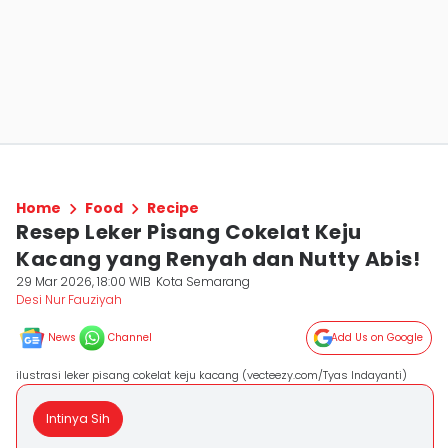
Home
Food
Recipe
Resep Leker Pisang Cokelat Keju
Kacang yang Renyah dan Nutty Abis!
29 Mar 2026, 18:00 WIB
Kota Semarang
Desi Nur Fauziyah
News
Channel
Add Us on Google
ilustrasi leker pisang cokelat keju kacang (vecteezy.com/Tyas Indayanti)
Intinya Sih