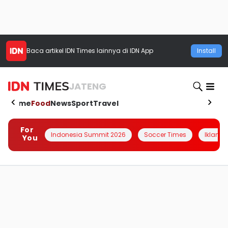
Baca artikel
IDN Times
lainnya di IDN App
Install
JATENG
Home
Food
News
Sport
Travel
For
Indonesia Summit 2026
Soccer Times
Iklanin 
You