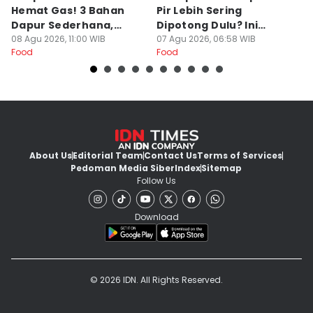
Hemat Gas! 3 Bahan
Pir Lebih Sering
C
Dapur Sederhana,
Dipotong Dulu? Ini
C
Daging Sapi Empuk
08 Agu 2026, 11:00 WIB
Alasannya
07 Agu 2026, 06:58 WIB
Y
23
Food
Food
Fo
Dalam 15 Menit
About Us
Editorial Team
Contact Us
Terms of Services
Pedoman Media Siber
Index
Sitemap
Follow Us
Download
© 2026 IDN. All Rights Reserved.