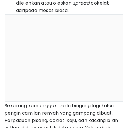
dilelehkan atau oleskan
spread
cokelat
daripada meses biasa.
Sekarang kamu nggak perlu bingung lagi kalau
pengin camilan renyah yang gampang dibuat.
Perpaduan pisang, coklat, keju, dan kacang bikin
setiap gigitan penuh kejutan rasa. Yuk, cobain