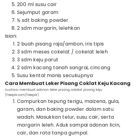
200 ml susu cair
Sejumput garam
½ sdt baking powder
2 sdm margarin, lelehkan
Isian:
2 buah pisang raja/ambon, iris tipis
3 sdm meses cokelat / cokelat leleh
3 sdm keju parut
2 sdm kacang tanah sangrai, cincang
Susu kental manis secukupnya
Cara Membuat Leker Pisang Coklat Keju Kacang
ilustrasi membuat adonan leker pisang cokelat pisang keju
(freepik.com/freepik)
Campurkan tepung terigu, maizena, gula,
garam, dan baking powder dalam satu
wadah. Masukkan telur, susu cair, serta
margarin leleh. Aduk sampai adonan licin,
cair, dan rata tanpa gumpal.