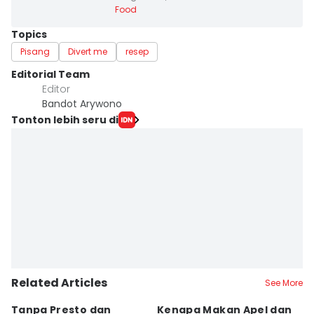
Food
Topics
Pisang
Divert me
resep
Editorial Team
Editor
Bandot Arywono
Tonton lebih seru di
Related Articles
See More
Tanpa Presto dan
Kenapa Makan Apel dan
5