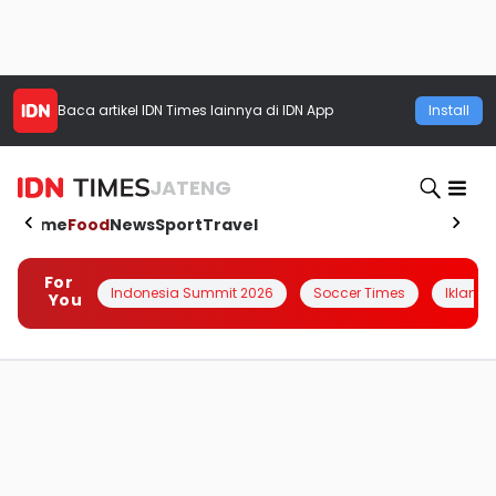
Baca artikel
IDN Times
lainnya di IDN App
Install
JATENG
Home
Food
News
Sport
Travel
For
Indonesia Summit 2026
Soccer Times
Iklanin 
You