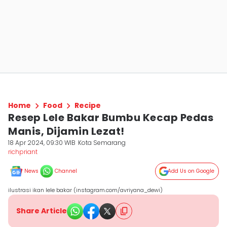
Home
Food
Recipe
Resep Lele Bakar Bumbu Kecap Pedas
Manis, Dijamin Lezat!
18 Apr 2024, 09:30 WIB
Kota Semarang
richpriant
News
Channel
Add Us on Google
ilustrasi ikan lele bakar (instagram.com/avriyana_dewi)
Share Article