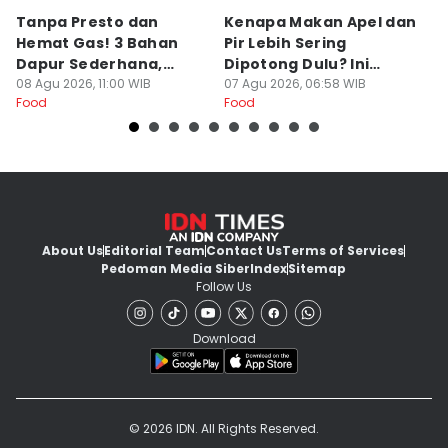
Tanpa Presto dan
Kenapa Makan Apel dan
5
Hemat Gas! 3 Bahan
Pir Lebih Sering
C
Dapur Sederhana,
Dipotong Dulu? Ini
C
Daging Sapi Empuk
08 Agu 2026, 11:00 WIB
Alasannya
07 Agu 2026, 06:58 WIB
Y
23
Food
Food
Fo
Dalam 15 Menit
About Us
Editorial Team
Contact Us
Terms of Services
Pedoman Media Siber
Index
Sitemap
Follow Us
Download
© 2026 IDN. All Rights Reserved.