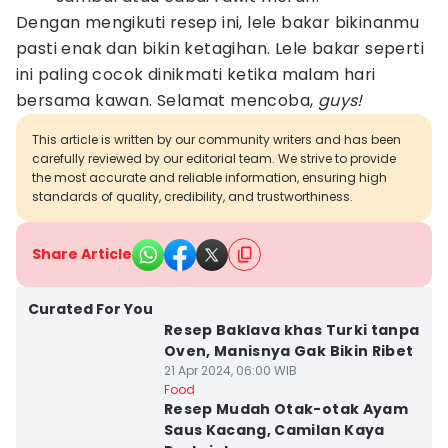
Dengan mengikuti resep ini, lele bakar bikinanmu
pasti enak dan bikin ketagihan. Lele bakar seperti
ini paling cocok dinikmati ketika malam hari
bersama kawan. Selamat mencoba,
guys!
This article is written by our community writers and has been
carefully reviewed by our editorial team. We strive to provide
the most accurate and reliable information, ensuring high
standards of quality, credibility, and trustworthiness.
Share Article
Curated For You
Resep Baklava khas Turki tanpa
Oven, Manisnya Gak Bikin Ribet
21 Apr 2024, 06:00 WIB
Food
Resep Mudah Otak-otak Ayam
Saus Kacang, Camilan Kaya