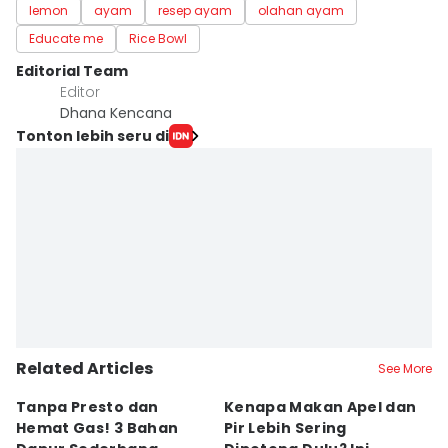
lemon
ayam
resep ayam
olahan ayam
Educate me
Rice Bowl
Editorial Team
Editor
Dhana Kencana
Tonton lebih seru di
Related Articles
See More
Tanpa Presto dan
Kenapa Makan Apel dan
5
Hemat Gas! 3 Bahan
Pir Lebih Sering
C