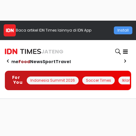
Baca artikel
IDN Times
lainnya di IDN App
Install
JATENG
Home
Food
News
Sport
Travel
For
Indonesia Summit 2026
Soccer Times
Iklanin 
You