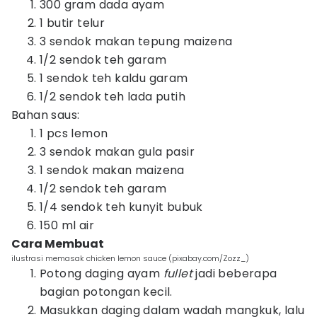
300 gram dada ayam
1 butir telur
3 sendok makan tepung maizena
1/2 sendok teh garam
1 sendok teh kaldu garam
1/2 sendok teh lada putih
Bahan saus:
1 pcs lemon
3 sendok makan gula pasir
1 sendok makan maizena
1/2 sendok teh garam
1/4 sendok teh kunyit bubuk
150 ml air
Cara Membuat
ilustrasi memasak chicken lemon sauce (pixabay.com/Zozz_)
Potong daging ayam
fullet
jadi beberapa
bagian potongan kecil.
Masukkan daging dalam wadah mangkuk, lalu