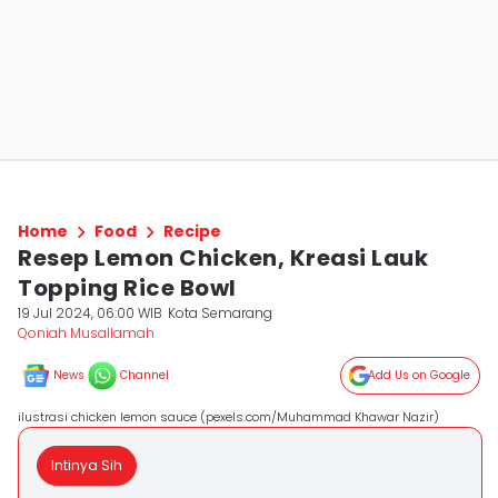
Home
Food
Recipe
Resep Lemon Chicken, Kreasi Lauk
Topping Rice Bowl
19 Jul 2024, 06:00 WIB
Kota Semarang
Qoniah Musallamah
News
Channel
Add Us on Google
ilustrasi chicken lemon sauce (pexels.com/Muhammad Khawar Nazir)
Intinya Sih