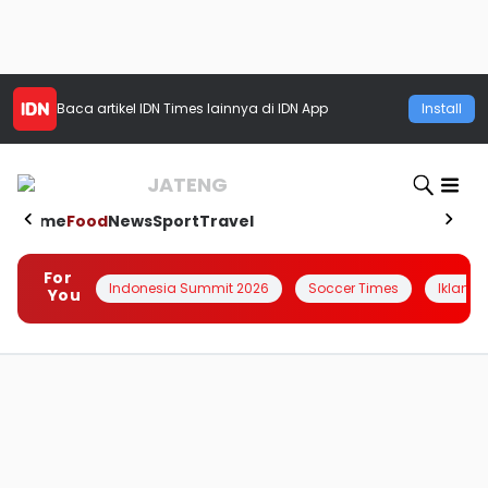
Baca artikel
IDN Times
lainnya di IDN App
Install
JATENG
Home
Food
News
Sport
Travel
For
Indonesia Summit 2026
Soccer Times
Iklanin 
You