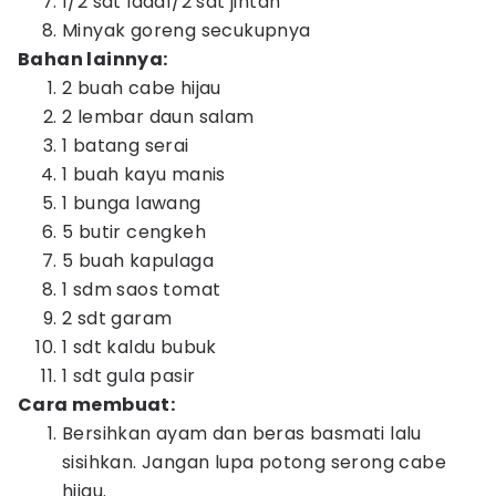
1/2 sdt lada1/2 sdt jintan
Minyak goreng secukupnya
Bahan lainnya:
2 buah cabe hijau
2 lembar daun salam
1 batang serai
1 buah kayu manis
1 bunga lawang
5 butir cengkeh
5 buah kapulaga
1 sdm saos tomat
2 sdt garam
1 sdt kaldu bubuk
1 sdt gula pasir
Cara membuat:
Bersihkan ayam dan beras basmati lalu
sisihkan. Jangan lupa potong serong cabe
hijau.