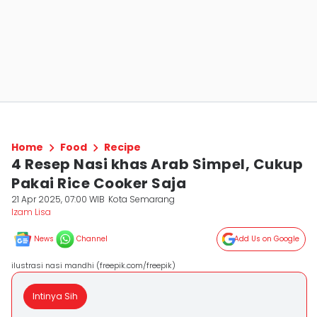
Home
Food
Recipe
4 Resep Nasi khas Arab Simpel, Cukup
Pakai Rice Cooker Saja
21 Apr 2025, 07:00 WIB
Kota Semarang
Izam Lisa
News
Channel
Add Us on Google
ilustrasi nasi mandhi (freepik.com/freepik)
Intinya Sih