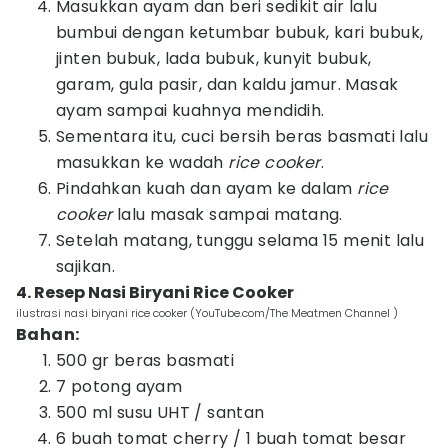
Masukkan ayam dan beri sedikit air lalu
bumbui dengan ketumbar bubuk, kari bubuk,
jinten bubuk, lada bubuk, kunyit bubuk,
garam, gula pasir, dan kaldu jamur. Masak
ayam sampai kuahnya mendidih.
Sementara itu, cuci bersih beras basmati lalu
masukkan ke wadah
rice
cooker
.
Pindahkan kuah dan ayam ke dalam
rice
cooker
lalu masak sampai matang.
Setelah matang, tunggu selama 15 menit lalu
sajikan.
4. Resep Nasi Biryani Rice Cooker
ilustrasi nasi biryani rice cooker (YouTube.com/The Meatmen Channel )
Bahan:
500 gr beras basmati
7 potong ayam
500 ml susu UHT / santan
6 buah tomat cherry / 1 buah tomat besar