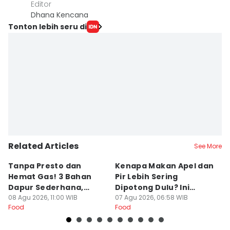
Editor
Dhana Kencana
Tonton lebih seru di
Related Articles
See More
Tanpa Presto dan
Kenapa Makan Apel dan
5
Hemat Gas! 3 Bahan
Pir Lebih Sering
C
Dapur Sederhana,
Dipotong Dulu? Ini
C
Daging Sapi Empuk
08 Agu 2026, 11:00 WIB
Alasannya
07 Agu 2026, 06:58 WIB
Y
23
Food
Food
Fo
Dalam 15 Menit