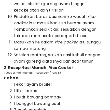
wajan lain lalu goreng ayam hingga
kecokelatan dan tiriskan.
Pindahkan beras basmani ke wadah
rice
cooker
lalu masukkan sisa bumbu ayam.
Tambahkan sedikit air, sesuaikan dengan
takaran memasak nasi seperti biasa.
Masukkan ke dalam
rice
cooker
lalu tunggu
sampai matang.
Setelah matang, sajikan nasi kebuli dengan
ayam goreng diatasnya dan acar timun.
2. Resep Nasi Mandhi Rice Cooker
ilustrasi nasi mandhi (freepik.com/freepik)
Bahan:
1 ekor ayam broiler
1 liter beras
1 butir bawang bombay
1 bonggol bawang putih
7 buah cengkeh