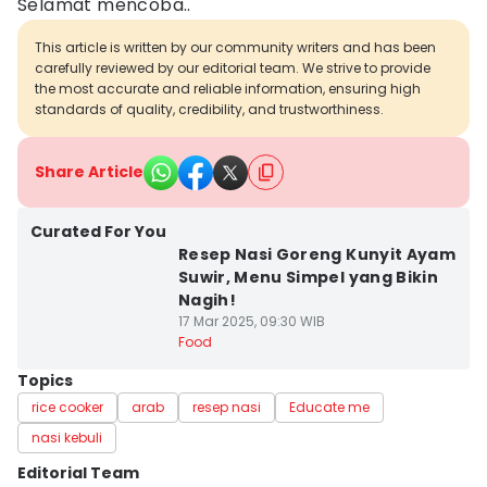
Selamat mencoba..
This article is written by our community writers and has been
carefully reviewed by our editorial team. We strive to provide
the most accurate and reliable information, ensuring high
standards of quality, credibility, and trustworthiness.
Share Article
Curated For You
Resep Nasi Goreng Kunyit Ayam
Suwir, Menu Simpel yang Bikin
Nagih!
17 Mar 2025, 09:30 WIB
Food
Topics
rice cooker
arab
resep nasi
Educate me
nasi kebuli
Editorial Team