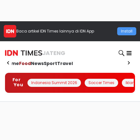
Baca artikel
IDN Times
lainnya di IDN App
Install
JATENG
Home
Food
News
Sport
Travel
For
Indonesia Summit 2026
Soccer Times
Iklanin 
You