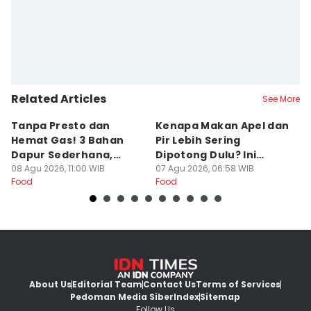
Related Articles
See More
Tanpa Presto dan
Kenapa Makan Apel dan
5
Hemat Gas! 3 Bahan
Pir Lebih Sering
C
Dapur Sederhana,
Dipotong Dulu? Ini
C
Daging Sapi Empuk
08 Agu 2026, 11:00 WIB
Alasannya
07 Agu 2026, 06:58 WIB
Y
23
Food
Food
Fo
Dalam 15 Menit
About Us
Editorial Team
Contact Us
Terms of Services
Pedoman Media Siber
Index
Sitemap
Follow Us