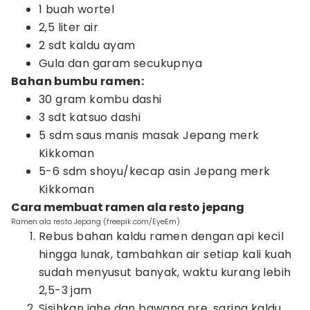
1 buah wortel
2,5 liter air
2 sdt kaldu ayam
Gula dan garam secukupnya
Bahan bumbu ramen:
30 gram kombu dashi
3 sdt katsuo dashi
5 sdm saus manis masak Jepang merk
Kikkoman
5-6 sdm shoyu/kecap asin Jepang merk
Kikkoman
Cara membuat ramen ala resto jepang
Ramen ala resto Jepang (freepik.com/EyeEm)
Rebus bahan kaldu ramen dengan api kecil
hingga lunak, tambahkan air setiap kali kuah
sudah menyusut banyak, waktu kurang lebih
2,5-3 jam
Sisihkan jahe dan bawang pre, saring kaldu