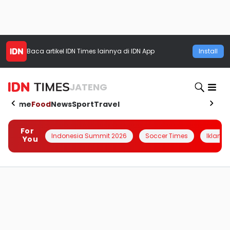
Baca artikel
IDN Times
lainnya di IDN App
Install
JATENG
Home
Food
News
Sport
Travel
For
Indonesia Summit 2026
Soccer Times
Iklanin 
You