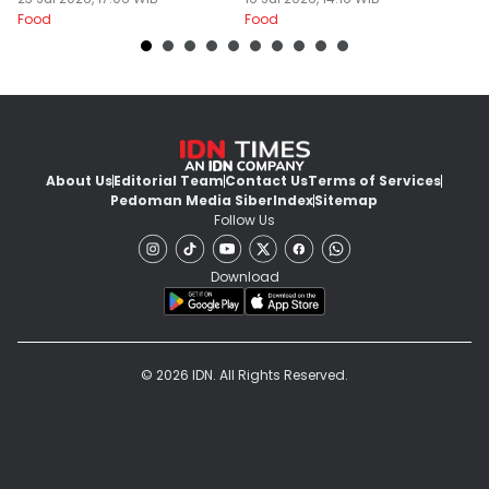
Yummy
Gurih Nikmat!
d
Food
Food
Fo
About Us
Editorial Team
Contact Us
Terms of Services
Pedoman Media Siber
Index
Sitemap
Follow Us
Download
© 2026 IDN. All Rights Reserved.