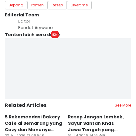
Jepang
ramen
Resep
Divert me
Editorial Team
Editor
Bandot Arywono
Tonton lebih seru di
Related Articles
See More
5 Rekomendasi Bakery
Resep Jangan Lombok,
5
Cafe di Semarang yang
Sayur Santan Khas
S
Cozy dan Menunya
Jawa Tengah yang
S
23 Jul 2026, 17:06 WIB
16 Jul 2026, 14:16 WIB
16