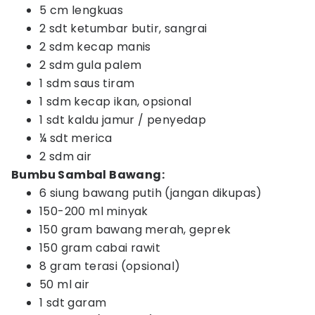
5 cm lengkuas
2 sdt ketumbar butir, sangrai
2 sdm kecap manis
2 sdm gula palem
1 sdm saus tiram
1 sdm kecap ikan, opsional
1 sdt kaldu jamur / penyedap
¼ sdt merica
2 sdm air
Bumbu Sambal Bawang:
6 siung bawang putih (jangan dikupas)
150-200 ml minyak
150 gram bawang merah, geprek
150 gram cabai rawit
8 gram terasi (opsional)
50 ml air
1 sdt garam