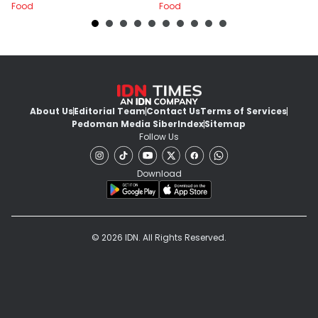
Food
Food
Fo
Dalam 15 Menit
About Us
Editorial Team
Contact Us
Terms of Services
Pedoman Media Siber
Index
Sitemap
Follow Us
Download
© 2026 IDN. All Rights Reserved.