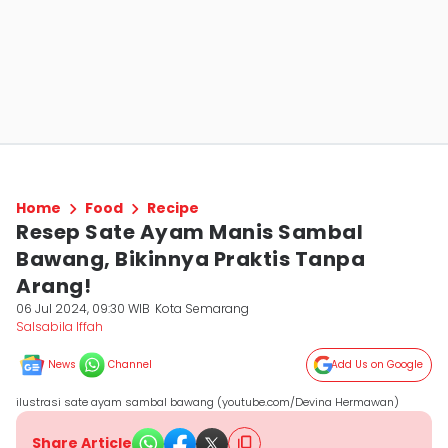
Home
Food
Recipe
Resep Sate Ayam Manis Sambal
Bawang, Bikinnya Praktis Tanpa
Arang!
06 Jul 2024, 09:30 WIB
Kota Semarang
Salsabila Iffah
News
Channel
Add Us on Google
ilustrasi sate ayam sambal bawang (youtube.com/Devina Hermawan)
Share Article