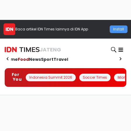
Baca artikel
IDN Times
lainnya di IDN App
Install
JATENG
Home
Food
News
Sport
Travel
For
Indonesia Summit 2026
Soccer Times
Iklanin 
You