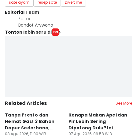
sate ayam
resep sate
Divert me
Editorial Team
Editor
Bandot Arywono
Tonton lebih seru di
Related Articles
See More
Tanpa Presto dan
Kenapa Makan Apel dan
5
Hemat Gas! 3 Bahan
Pir Lebih Sering
C
Dapur Sederhana,
Dipotong Dulu? Ini
C
Daging Sapi Empuk
08 Agu 2026, 11:00 WIB
Alasannya
07 Agu 2026, 06:58 WIB
Y
23