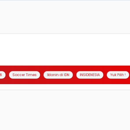
6
Soccer Times
Iklanin di IDN
INSIDENESIA
Yuk Pilih !