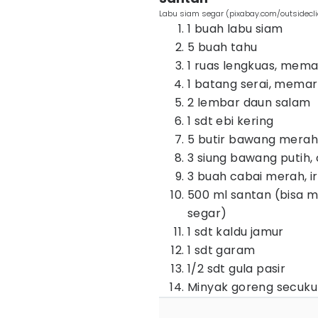
Labu siam segar (pixabay.com/outsidecli
1 buah labu siam
5 buah tahu
1 ruas lengkuas, mem
1 batang serai, mema
2 lembar daun salam
1 sdt ebi kering
5 butir bawang merah, i
3 siung bawang putih,
3 buah cabai merah, iri
500 ml santan (bisa 
segar)
1 sdt kaldu jamur
1 sdt garam
1/2 sdt gula pasir
Minyak goreng secuk