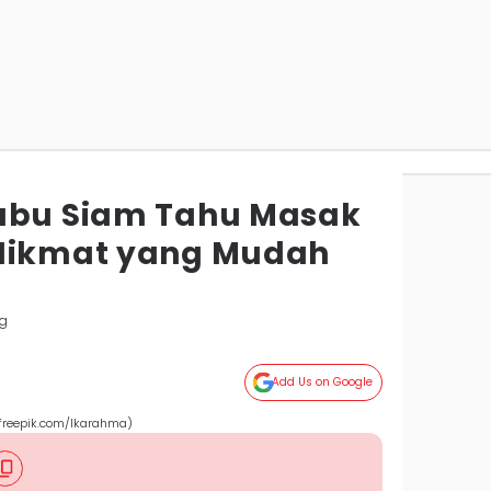
Labu Siam Tahu Masak
 Nikmat yang Mudah
g
Add Us on Google
(freepik.com/Ikarahma)