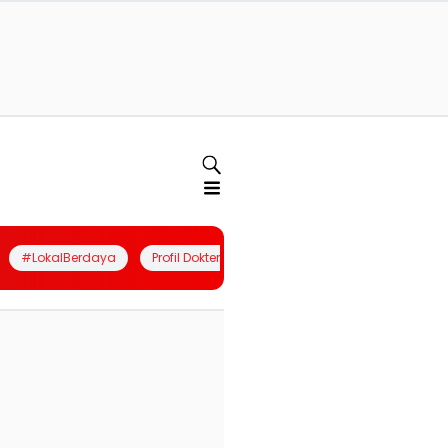
#LokalBerdaya
Profil Dokter
Quiz
Join Community