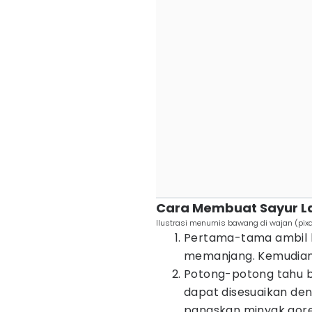
Cara Membuat Sayur L
Ilustrasi menumis bawang di wajan (pi
Pertama-tama ambil l
memanjang. Kemudian c
Potong-potong tahu b
dapat disesuaikan den
panaskan minyak goren