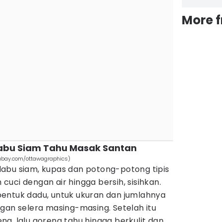
More 
abu Siam Tahu Masak Santan
xabay.com/ottawagraphics)
abu siam, kupas dan potong-potong tipis
uci dengan air hingga bersih, sisihkan.
entuk dadu, untuk ukuran dan jumlahnya
gan selera masing-masing. Setelah itu
g, lalu goreng tahu hingga berkulit dan