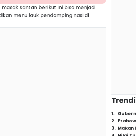
 masak santan berikut ini bisa menjadi
jadikan menu lauk pendamping nasi di
Trendi
1
.
Gubern
2
.
Prabow
3
.
Makan B
4
.
Nilai T