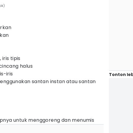
ck)
arkan
rkan
ris tipis
 cincang halus
s-iris
Tonton leb
menggunakan santan instan atau santan
upnya untuk menggoreng dan menumis