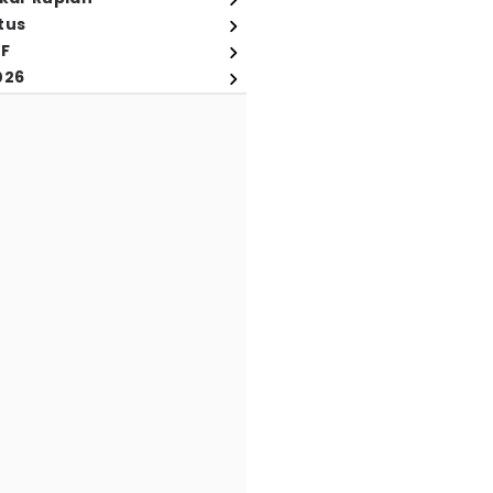
tus
FF
026