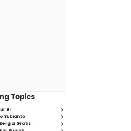
ng Topics
ur BI
o Subianto
ergizi Gratis
ukar Rupiah