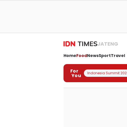
JATENG
Home
Food
News
Sport
Travel
For
Indonesia Summit 202
You