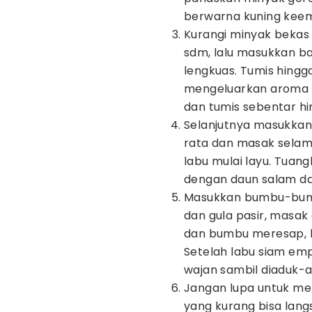
berwarna kuning keema
Kurangi minyak bekas 
sdm, lalu masukkan b
lengkuas. Tumis hin
mengeluarkan aroma 
dan tumis sebentar h
Selanjutnya masukkan
rata dan masak selama
labu mulai layu. Tua
dengan daun salam dan
Masukkan bumbu-bumb
dan gula pasir, masak
dan bumbu meresap, ku
Setelah labu siam em
wajan sambil diaduk-
Jangan lupa untuk me
yang kurang bisa lang