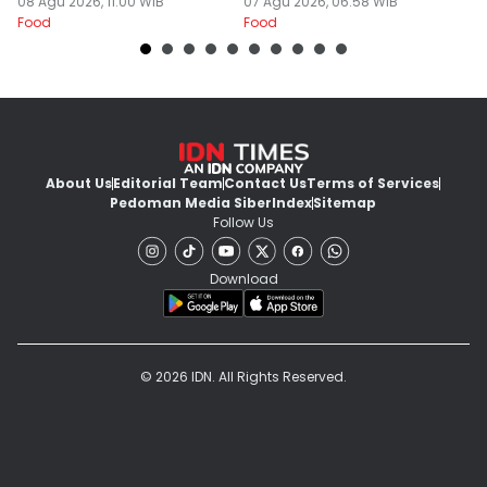
Daging Sapi Empuk
08 Agu 2026, 11:00 WIB
Alasannya
07 Agu 2026, 06:58 WIB
Y
23
Food
Food
Fo
Dalam 15 Menit
About Us
Editorial Team
Contact Us
Terms of Services
Pedoman Media Siber
Index
Sitemap
Follow Us
Download
© 2026 IDN. All Rights Reserved.