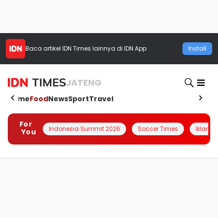
Baca artikel
IDN Times
lainnya di IDN App
Install
JATENG
Home
Food
News
Sport
Travel
For
Indonesia Summit 2026
Soccer Times
Iklanin 
You