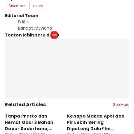
Divert me
resep
Editorial Team
Editor
Bandot Arywono
Tonton lebih seru di
Related Articles
See More
Tanpa Presto dan
Kenapa Makan Apel dan
5
Hemat Gas! 3 Bahan
Pir Lebih Sering
C
Dapur Sederhana,
Dipotong Dulu? Ini
C