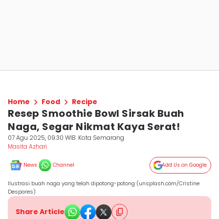
Home
Food
Recipe
Resep Smoothie Bowl Sirsak Buah
Naga, Segar Nikmat Kaya Serat!
07 Agu 2025, 09:30 WIB
Kota Semarang
Masita Azhari
News
Channel
Add Us on Google
Ilustrasi buah naga yang telah dipotong-potong (unsplash.com/Cristine
Despares)
Share Article