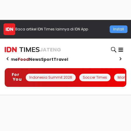
Baca artikel
IDN Times
lainnya di IDN App
Install
JATENG
Home
Food
News
Sport
Travel
For
Indonesia Summit 2026
Soccer Times
Iklanin 
You