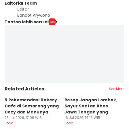
Editorial Team
Editor
Bandot Arywono
Tonton lebih seru di
Related Articles
See More
5 Rekomendasi Bakery
Resep Jangan Lombok,
5
Cafe di Semarang yang
Sayur Santan Khas
S
Cozy dan Menunya
Jawa Tengah yang
S
Yummy
23 Jul 2026, 17:06 WIB
Gurih Nikmat!
16 Jul 2026, 14:16 WIB
d
16
Food
Food
Fo