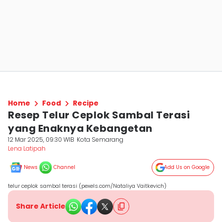
Home
Food
Recipe
Resep Telur Ceplok Sambal Terasi
yang Enaknya Kebangetan
12 Mar 2025, 09:30 WIB
Kota Semarang
Lena Latipah
News
Channel
Add Us on Google
telur ceplok sambal terasi (pexels.com/Nataliya Vaitkevich)
Share Article