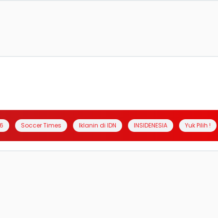
6
Soccer Times
Iklanin di IDN
INSIDENESIA
Yuk Pilih !