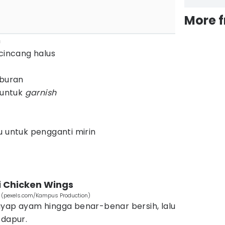
More 
m
 cincang halus
aburan
 untuk
garnish
u untuk pengganti mirin
 Chicken Wings
s (pexels.com/Kampus Production)
yap ayam hingga benar-benar bersih, lalu
 dapur.