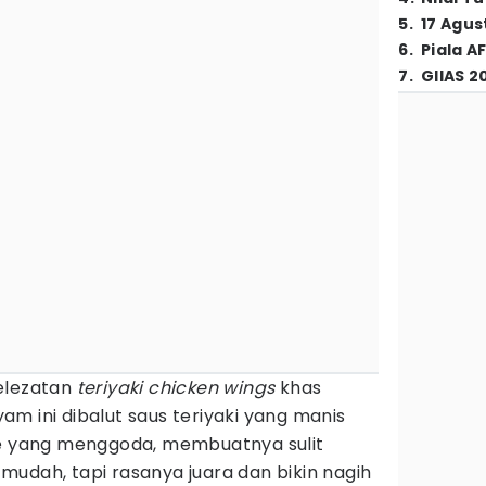
5
.
17 Agus
6
.
Piala A
7
.
GIIAS 2
elezatan
teriyaki chicken wings
khas
m ini dibalut saus teriyaki yang manis
he yang menggoda, membuatnya sulit
udah, tapi rasanya juara dan bikin nagih