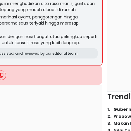
gs ini menghadirkan cita rasa manis, gurih, dan
 Jepang yang mudah dibuat di rumah.
 marinasi ayam, penggorengan hingga
 bersama saus teriyaki hingga meresap
ikan dengan nasi hangat atau pelengkap seperti
untuk sensasi rasa yang lebih lengkap.
ssisted and reviewed by our editorial team.
Trendi
1
.
Gubern
2
.
Prabow
3
.
Makan B
4
.
Nilai T