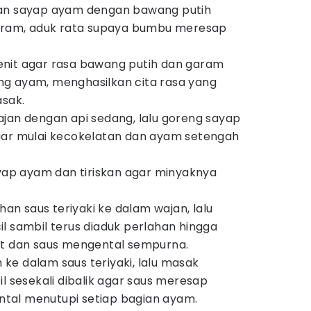
kan sayap ayam dengan bawang putih
garam, aduk rata supaya bumbu meresap
nit agar rasa bawang putih dan garam
g ayam, menghasilkan cita rasa yang
asak.
jan dengan api sedang, lalu goreng sayap
uar mulai kecokelatan dan ayam setengah
ayap ayam dan tiriskan agar minyaknya
 saus teriyaki ke dalam wajan, lalu
l sambil terus diaduk perlahan hingga
ut dan saus mengental sempurna.
e dalam saus teriyaki, lalu masak
l sesekali dibalik agar saus meresap
al menutupi setiap bagian ayam.