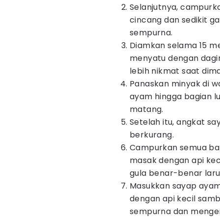
Selanjutnya, campur
cincang dan sedikit 
sempurna.
Diamkan selama 15 me
menyatu dengan dagin
lebih nikmat saat dim
Panaskan minyak di wa
ayam hingga bagian l
matang.
Setelah itu, angkat s
berkurang.
Campurkan semua bahan
masak dengan api keci
gula benar-benar lar
Masukkan sayap ayam k
dengan api kecil sambi
sempurna dan mengent