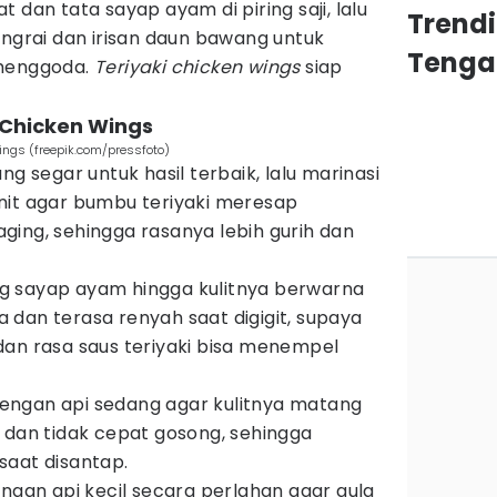
 dan tata sayap ayam di piring saji, lalu
Trend
angrai dan irisan daun bawang untuk
Tenga
 menggoda.
Teriyaki chicken wings
siap
 Chicken Wings
wings (freepik.com/pressfoto)
ng segar untuk hasil terbaik, lalu marinasi
nit agar bumbu teriyaki meresap
ing, sehingga rasanya lebih gurih dan
 sayap ayam hingga kulitnya berwarna
dan terasa renyah saat digigit, supaya
an rasa saus teriyaki bisa menempel
ngan api sedang agar kulitnya matang
 dan tidak cepat gosong, sehingga
saat disantap.
engan api kecil secara perlahan agar gula