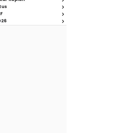
tus
FF
026