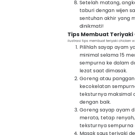
Setelah matang, angkat
taburi dengan wijen s
sentuhan akhir yang
dinikmati!
Tips Membuat Teriyaki
ilustrasi tips membuat teriyaki chicken 
Pilihlah sayap ayam ya
minimal selama 15 me
sempurna ke dalam dag
lezat saat dimasak.
Goreng atau panggang
kecokelatan sempurna 
teksturnya maksimal d
dengan baik.
Goreng sayap ayam de
merata, tetap renyah,
teksturnya sempurna 
Masak saus teriyaki d