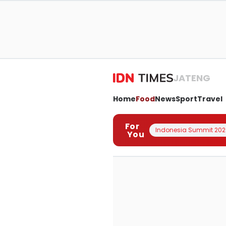
JATENG
Home
Food
News
Sport
Travel
For
Indonesia Summit 202
You