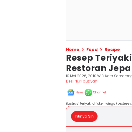
Home
Food
Recipe
Resep Teriyak
Restoran Jepa
10 Mei 2026, 20:10 WIB
Kota Semaran
Desi Nur Fauziyah
News
Channel
ilustrasi teriyaki chicken wings (vecteez
Intinya Sih