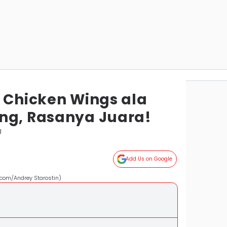
i Chicken Wings ala
ng, Rasanya Juara!
g
Add Us on Google
y.com/Andrey Starostin)