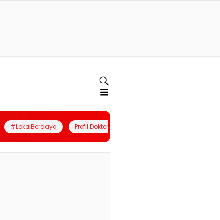
#LokalBerdaya
Profil Dokter
Quiz
Join Community