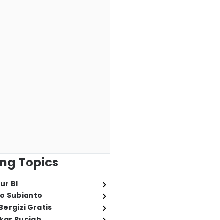
ng Topics
ur BI
o Subianto
ergizi Gratis
ukar Rupiah