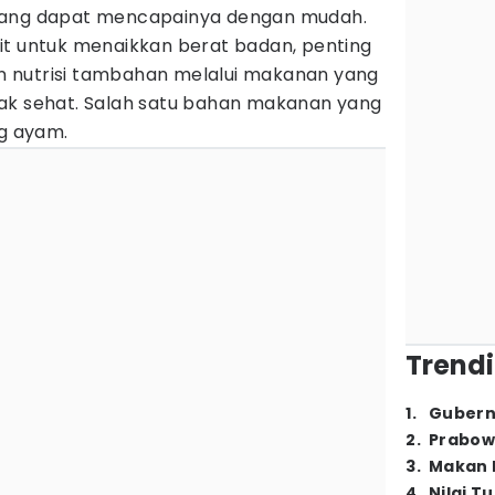
rang dapat mencapainya dengan mudah.
it untuk menaikkan berat badan, penting
 nutrisi tambahan melalui makanan yang
ak sehat. Salah satu bahan makanan yang
ng ayam.
Trendi
1
.
Gubern
2
.
Prabow
3
.
Makan B
4
.
Nilai T