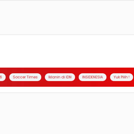
6
Soccer Times
Iklanin di IDN
INSIDENESIA
Yuk Pilih !