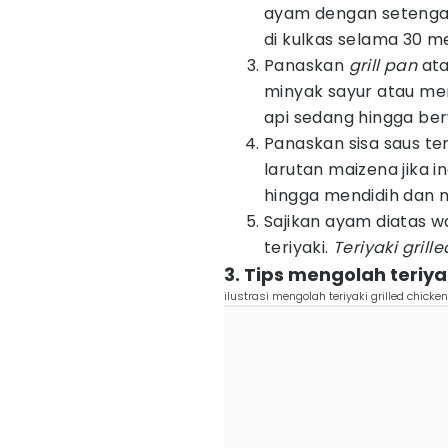
ayam dengan setengah
di kulkas selama 30 me
Panaskan
grill pan
ata
minyak sayur atau m
api sedang hingga ber
Panaskan sisa saus te
larutan maizena jika i
hingga mendidih dan
Sajikan ayam diatas 
teriyaki.
Teriyaki grill
3. Tips mengolah teriyak
ilustrasi mengolah teriyaki grilled chick