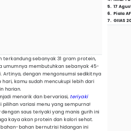
5
.
17 Agus
6
.
Piala A
7
.
GIIAS 2
 terkandung sebanyak 31 gram protein,
sa umumnya membutuhkan sebanyak 45-
i. Artinya, dengan mengonsumsi sedikitnya
 hari, kamu sudah mencukupi lebih dari
n harian.
adi menarik dan bervariasi,
teriyaki
i pilihan variasi menu yang sempurna!
y
dengan saus teriyaki yang manis gurih ini
uga kaya akan protein dan kalori sehat.
ahan-bahan bernutrisi hidangan ini