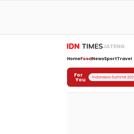
JATENG
Home
Food
News
Sport
Travel
For
Indonesia Summit 202
You