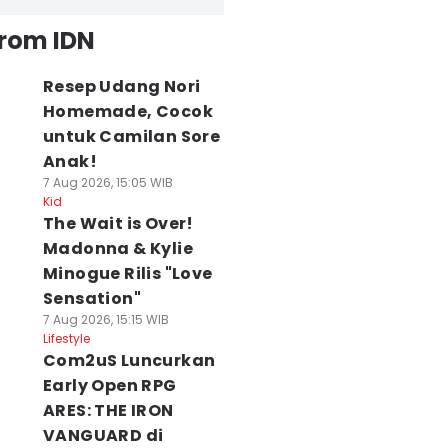
from IDN
Resep Udang Nori
Homemade, Cocok
untuk Camilan Sore
Anak!
7 Aug 2026, 15:05 WIB
Kid
The Wait is Over!
Madonna & Kylie
Minogue Rilis "Love
Sensation"
7 Aug 2026, 15:15 WIB
Lifestyle
Com2uS Luncurkan
Early Open RPG
ARES: THE IRON
VANGUARD di