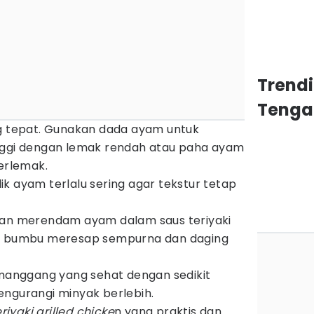
Trend
Tenga
ng tepat. Gunakan dada ayam untuk
nggi dengan lemak rendah atau paha ayam
erlemak.
k ayam terlalu sering agar tekstur tetap
gan merendam ayam dalam saus teriyaki
ar bumbu meresap sempurna dan daging
nggang yang sehat dengan sedikit
engurangi minyak berlebih.
riyaki grilled chicke
n yang praktis dan