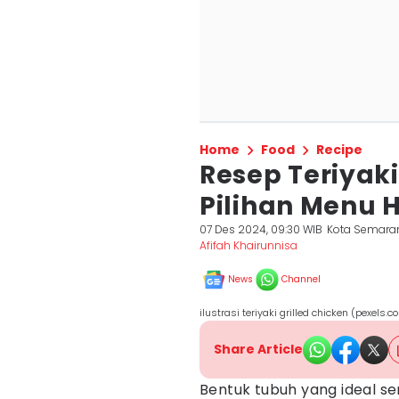
Home
Food
Recipe
Resep Teriyaki
Pilihan Menu 
07 Des 2024, 09:30 WIB
Kota Semara
Afifah Khairunnisa
News
Channel
ilustrasi teriyaki grilled chicken (pexels
Share Article
Bentuk tubuh yang ideal s