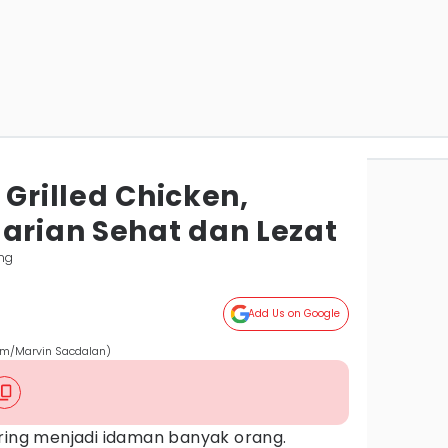
 Grilled Chicken,
Harian Sehat dan Lezat
ng
Add Us on Google
.com/Marvin Sacdalan)
ering menjadi idaman banyak orang.