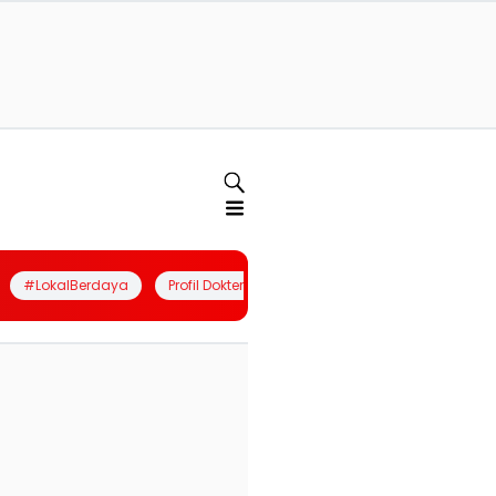
#LokalBerdaya
Profil Dokter
Quiz
Join Community