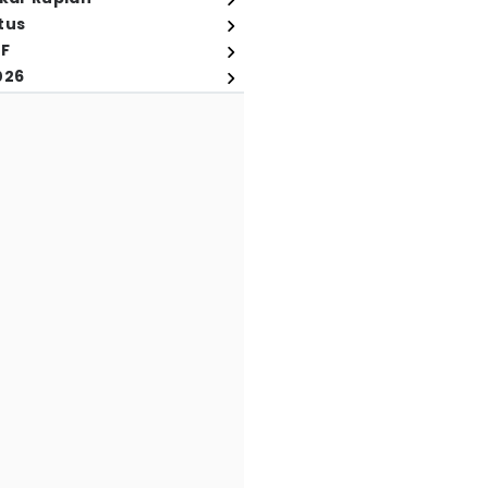
tus
FF
026