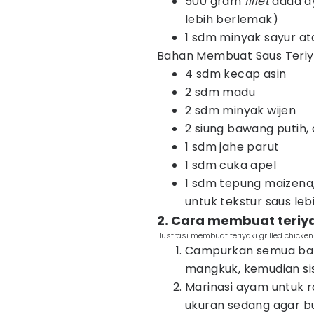
500 gram
fillet
dada ay
lebih berlemak)
1 sdm minyak sayur 
Bahan Membuat Saus Teriya
4 sdm kecap asin
2 sdm madu
2 sdm minyak wijen
2 siung bawang putih,
1 sdm jahe parut
1 sdm cuka apel
1 sdm tepung maizena,
untuk tekstur saus leb
2. Cara membuat teriyak
ilustrasi membuat teriyaki grilled chicke
Campurkan semua bah
mangkuk, kemudian sis
Marinasi ayam untuk r
ukuran sedang agar 