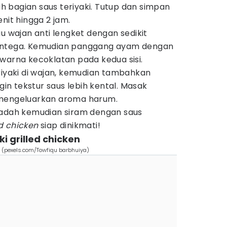
 bagian saus teriyaki. Tutup dan simpan
nit hingga 2 jam.
u wajan anti lengket dengan sedikit
entega. Kemudian panggang ayam dengan
warna kecoklatan pada kedua sisi.
riyaki di wajan, kemudian tambahkan
ngin tekstur saus lebih kental. Masak
 mengeluarkan aroma harum.
wadah kemudian siram dengan saus
ed chicken
siap dinikmati!
i grilled chicken
en (pexels.com/Towfiqu barbhuiya)