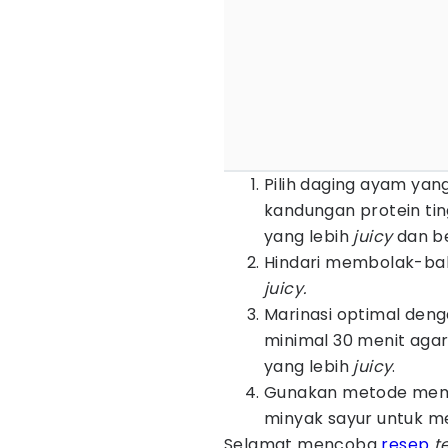
Pilih daging ayam ya
kandungan protein ti
yang lebih
juicy
dan b
Hindari membolak-bali
juicy.
Marinasi optimal den
minimal 30 menit ag
yang lebih
juicy
.
Gunakan metode mema
minyak sayur untuk m
Selamat mencoba
resep
te