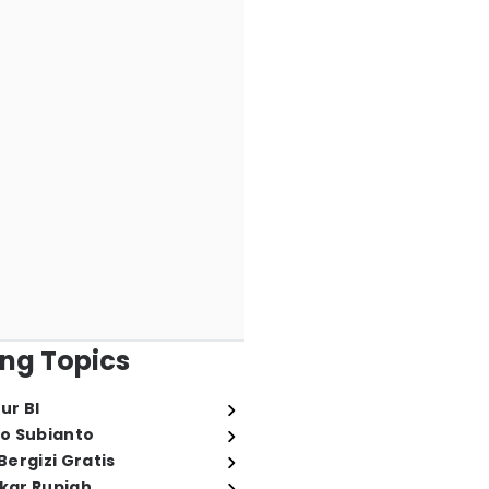
ng Topics
ur BI
o Subianto
ergizi Gratis
ukar Rupiah