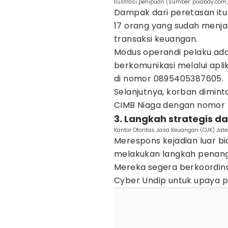
Ilustrasi penipuan (sumber: pixabay.com
Dampak dari peretasan itu
17 orang yang sudah menja
transaksi keuangan.
Modus operandi pelaku ad
berkomunikasi melalui apl
di nomor 0895405387605.
Selanjutnya, korban dimin
CIMB Niaga dengan nomor 7
3. Langkah strategis d
Kantor Otoritas Jasa Keuangan (OJK) Ja
Merespons kejadian luar bi
melakukan langkah penang
Mereka segera berkoordina
Cyber Undip untuk upaya p