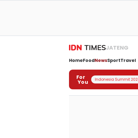
JATENG
Home
Food
News
Sport
Travel
For
Indonesia Summit 202
You