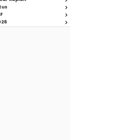
tus
FF
026