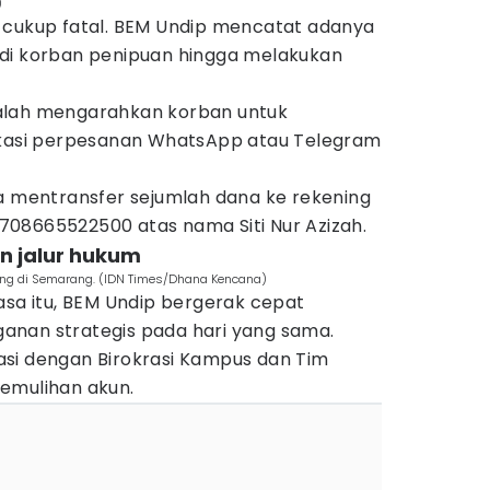
)
 cukup fatal. BEM Undip mencatat adanya
di korban penipuan hingga melakukan
alah mengarahkan korban untuk
ikasi perpesanan WhatsApp atau Telegram
ta mentransfer sejumlah dana ke rekening
08665522500 atas nama Siti Nur Azizah.
an jalur hukum
teng di Semarang. (IDN Times/Dhana Kencana)
asa itu, BEM Undip bergerak cepat
anan strategis pada hari yang sama.
si dengan Birokrasi Kampus dan Tim
emulihan akun.