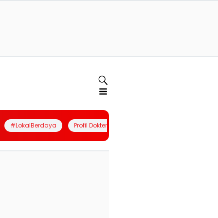
#LokalBerdaya
Profil Dokter
Quiz
Join Community