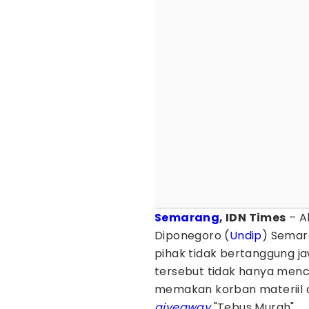
Semarang
, IDN Times
– A
Diponegoro (
Undip
) Semar
pihak tidak bertanggung jaw
tersebut tidak hanya menco
memakan korban materiil 
giveaway
"Tebus Murah".