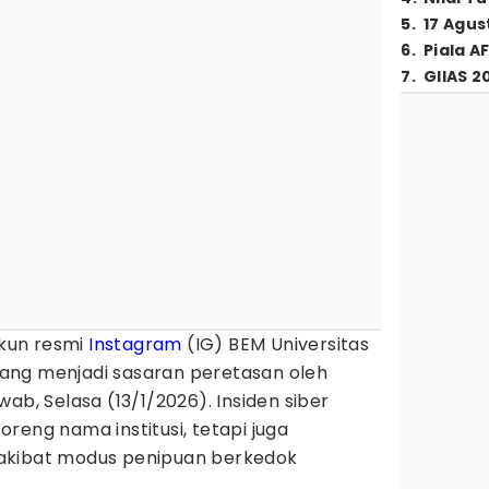
5
.
17 Agus
6
.
Piala A
7
.
GIIAS 2
kun resmi
Instagram
(IG) BEM Universitas
ang menjadi sasaran peretasan oleh
ab, Selasa (13/1/2026). Insiden siber
reng nama institusi, tetapi juga
akibat modus penipuan berkedok