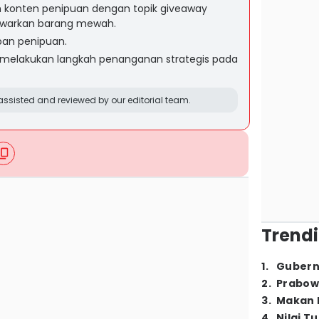
 konten penipuan dengan topik giveaway
awarkan barang mewah.
rban penipuan.
 melakukan langkah penanganan strategis pada
ssisted and reviewed by our editorial team.
Trendi
1
.
Gubern
2
.
Prabow
3
.
Makan B
4
.
Nilai T