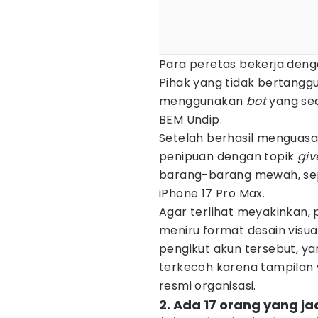
Para peretas bekerja deng
Pihak yang tidak bertangg
menggunakan
bot
yang se
BEM Undip.
Setelah berhasil menguas
penipuan dengan topik
gi
barang-barang mewah, sep
iPhone 17 Pro Max.
Agar terlihat meyakinkan,
meniru format desain visua
pengikut akun tersebut, y
terkecoh karena tampilan 
resmi organisasi.
2. Ada 17 orang yang j