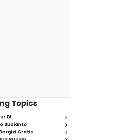
ng Topics
ur BI
o Subianto
ergizi Gratis
ukar Rupiah