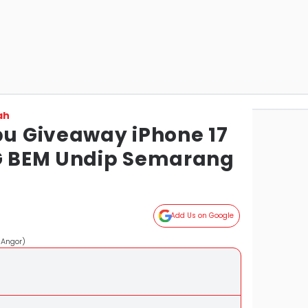
ah
pu Giveaway iPhone 17
IG BEM Undip Semarang
Add Us on Google
 Angor)