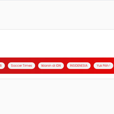
6
Soccer Times
Iklanin di IDN
INSIDENESIA
Yuk Pilih !