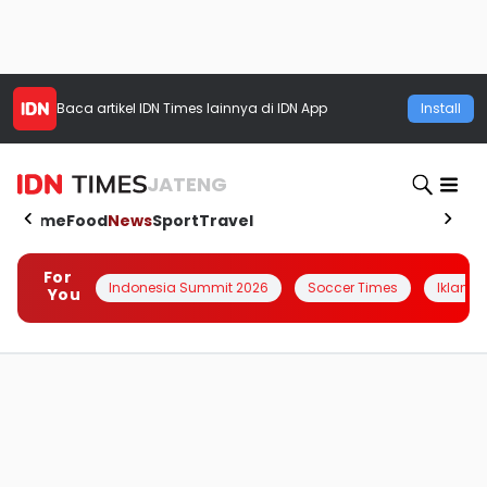
Baca artikel
IDN Times
lainnya di IDN App
Install
JATENG
Home
Food
News
Sport
Travel
For
Indonesia Summit 2026
Soccer Times
Iklanin 
You