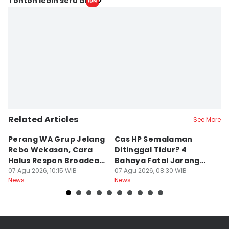
Tonton lebih seru di
Related Articles
See More
Perang WA Grup Jelang
Cas HP Semalaman
J
Rebo Wekasan, Cara
Ditinggal Tidur? 4
J
Halus Respon Broadcast
Bahaya Fatal Jarang
Ha
Parno
07 Agu 2026, 10:15 WIB
Disadari Pekerja Kantor
07 Agu 2026, 08:30 WIB
A
07
News
News
Ne