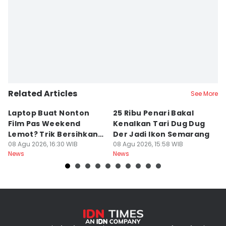
Related Articles
See More
Laptop Buat Nonton
25 Ribu Penari Bakal
5
Film Pas Weekend
Kenalkan Tari Dug Dug
I
Lemot? Trik Bersihkan
Der Jadi Ikon Semarang
W
Junk File Tanpa Install
08 Agu 2026, 16:30 WIB
08 Agu 2026, 15:58 WIB
P
08
News
News
Ne
Ulang