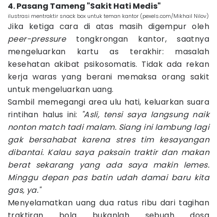
4. Pasang Tameng "Sakit Hati Medis"
ilustrasi mentraktir snack box untuk teman kantor (pexels.com/Mikhail Nilov)
Jika ketiga cara di atas masih digempur oleh
peer-pressure
tongkrongan kantor, saatnya
mengeluarkan kartu as terakhir: masalah
kesehatan akibat psikosomatis. Tidak ada rekan
kerja waras yang berani memaksa orang sakit
untuk mengeluarkan uang.
Sambil memegangi area ulu hati, keluarkan suara
rintihan halus ini:
"Asli, tensi saya langsung naik
nonton match tadi malam. Siang ini lambung lagi
gak bersahabat karena stres tim kesayangan
dibantai. Kalau saya paksain traktir dan makan
berat sekarang yang ada saya makin lemes.
Minggu depan pas batin udah damai baru kita
gas, ya."
Menyelamatkan uang dua ratus ribu dari tagihan
traktiran bola bukanlah sebuah dosa