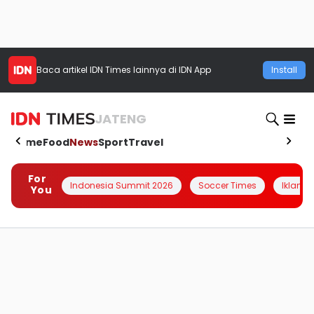
Baca artikel
IDN Times
lainnya di IDN App
Install
JATENG
Home
Food
News
Sport
Travel
For
Indonesia Summit 2026
Soccer Times
Iklanin 
You