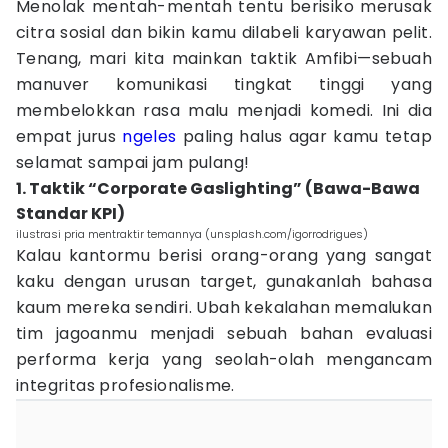
Menolak mentah-mentah tentu berisiko merusak
citra sosial dan bikin kamu dilabeli karyawan pelit.
Tenang, mari kita mainkan taktik Amfibi—sebuah
manuver komunikasi tingkat tinggi yang
membelokkan rasa malu menjadi komedi. Ini dia
empat jurus
ngeles
paling halus agar kamu tetap
selamat sampai jam pulang!
1. Taktik “Corporate Gaslighting” (Bawa-Bawa
Standar KPI)
ilustrasi pria mentraktir temannya (unsplash.com/igorrodrigues)
Kalau kantormu berisi orang-orang yang sangat
kaku dengan urusan target, gunakanlah bahasa
kaum mereka sendiri. Ubah kekalahan memalukan
tim jagoanmu menjadi sebuah bahan evaluasi
performa kerja yang seolah-olah mengancam
integritas profesionalisme.