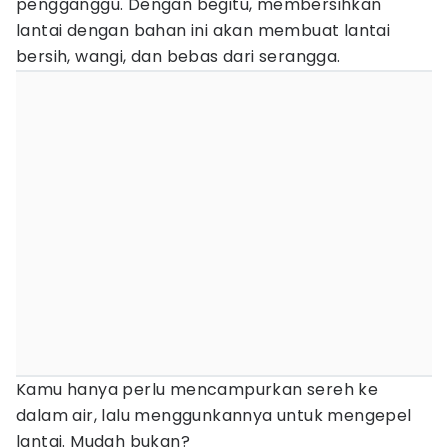
pengganggu. Dengan begitu, membersihkan
lantai dengan bahan ini akan membuat lantai
bersih, wangi, dan bebas dari serangga.
Kamu hanya perlu mencampurkan sereh ke
dalam air, lalu menggunkannya untuk mengepel
lantai. Mudah bukan?