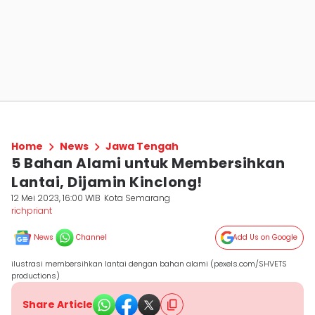
Home
News
Jawa Tengah
5 Bahan Alami untuk Membersihkan
Lantai, Dijamin Kinclong!
12 Mei 2023, 16:00 WIB
Kota Semarang
richpriant
News
Channel
Add Us on Google
ilustrasi membersihkan lantai dengan bahan alami (pexels.com/SHVETS
productions)
Share Article