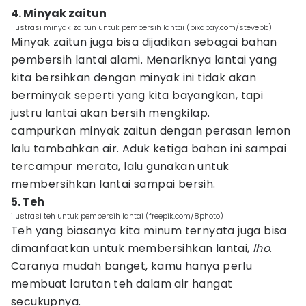
4. Minyak zaitun
ilustrasi minyak zaitun untuk pembersih lantai (pixabay.com/stevepb)
Minyak zaitun juga bisa dijadikan sebagai bahan
pembersih lantai alami. Menariknya lantai yang
kita bersihkan dengan minyak ini tidak akan
berminyak seperti yang kita bayangkan, tapi
justru lantai akan bersih mengkilap.
campurkan minyak zaitun dengan perasan lemon
lalu tambahkan air. Aduk ketiga bahan ini sampai
tercampur merata, lalu gunakan untuk
membersihkan lantai sampai bersih.
5. Teh
ilustrasi teh untuk pembersih lantai (freepik.com/8photo)
Teh yang biasanya kita minum ternyata juga bisa
dimanfaatkan untuk membersihkan lantai,
lho
.
Caranya mudah banget, kamu hanya perlu
membuat larutan teh dalam air hangat
secukupnya.