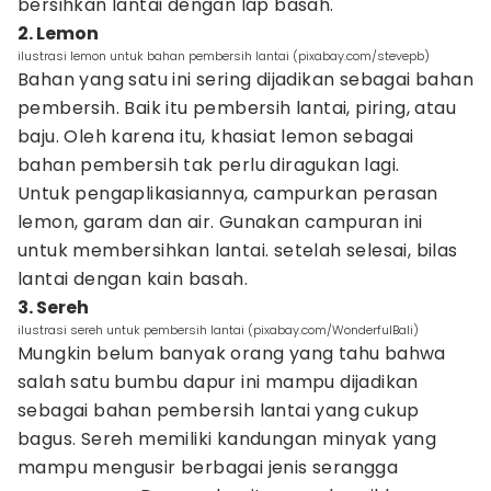
bersihkan lantai dengan lap basah.
2. Lemon
ilustrasi lemon untuk bahan pembersih lantai (pixabay.com/stevepb)
Bahan yang satu ini sering dijadikan sebagai bahan
pembersih. Baik itu pembersih lantai, piring, atau
baju. Oleh karena itu, khasiat lemon sebagai
bahan pembersih tak perlu diragukan lagi.
Untuk pengaplikasiannya, campurkan perasan
lemon, garam dan air. Gunakan campuran ini
untuk membersihkan lantai. setelah selesai, bilas
lantai dengan kain basah.
3. Sereh
ilustrasi sereh untuk pembersih lantai (pixabay.com/WonderfulBali)
Mungkin belum banyak orang yang tahu bahwa
salah satu bumbu dapur ini mampu dijadikan
sebagai bahan pembersih lantai yang cukup
bagus. Sereh memiliki kandungan minyak yang
mampu mengusir berbagai jenis serangga