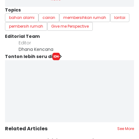
Topics
bahan alami
cairan
membersihkan rumah
lantai
pembersih rumah
Give me Perspective
Editorial Team
Editor
Dhana Kencana
Tonton lebih seru di
Related Articles
See More