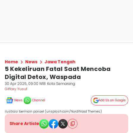
Home
News
Jawa Tengah
5 Kekeliruan Fatal Saat Mencoba
Digital Detox, Waspada
30 Apr 2025, 09:00 WIB
Kota Semarang
Giffary Yusuf
News
Channel
Add Us on Google
ilustrasi bermain ponsel (unsplash.com/NordWood Themes)
Share Article