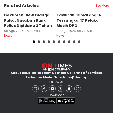
Related Articles
See More
Dokumen BMW Diduga
Tawuran Semarang: 4
K
Palsu, Nasabah Bank
Tersangka, 17 Pelaku
M
Pollux Dipidana 2 Tahun
Masih DPO
S
08 Agu 2026, 06:30 WIB
08 Agu 2026, 06:27 WIB
G
07
News
News
Ne
About Us
Editorial Team
Contact Us
Terms of Services
Pedoman Media Siber
Index
Sitemap
Follow Us
Download