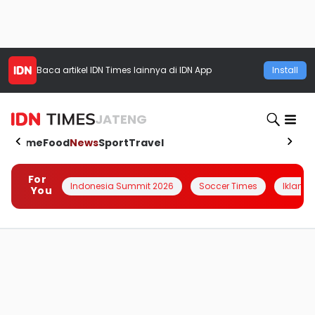
Baca artikel
IDN Times
lainnya di IDN App
Install
JATENG
Home
Food
News
Sport
Travel
For
Indonesia Summit 2026
Soccer Times
Iklanin 
You