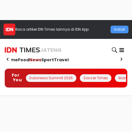
Baca artikel
IDN Times
lainnya di IDN App
Install
JATENG
Home
Food
News
Sport
Travel
For
Indonesia Summit 2026
Soccer Times
Iklanin 
You