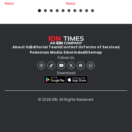
News
News
Ne
Malam
Level Resto!
About Us
Editorial Team
Contact Us
Terms of Services
Pedoman Media Siber
Index
Sitemap
Follow Us
Download
© 2026 IDN. All Rights Reserved.