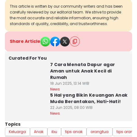
This article is written by our community writers and has been
carefully reviewed by our editorial team. We strive to provide
the most accurate and reliable information, ensuring high
standards of quality, credibility, and trustworthiness.
Share Article
Curated For You
7 Cara Menata Dapur agar
Aman untuk Anak Kecil di
Rumah
18 Jun 2025, 13:14 WIB
News
5 Hal yang Bikin Keuangan Anak
Muda Berantakan, Hati-Hati!
22 Jun 2025, 08:00 WIB
News
Topics
Keluarga
Anak
ibu
tips anak
orangtua
tips orang