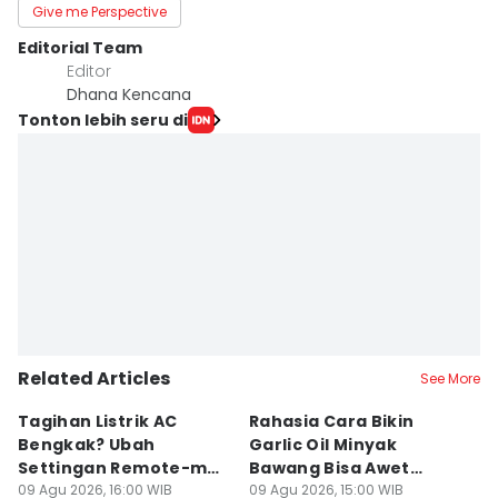
Give me Perspective
Editorial Team
Editor
Dhana Kencana
Tonton lebih seru di
Related Articles
See More
Tagihan Listrik AC
Rahasia Cara Bikin
Mi
Bengkak? Ubah
Garlic Oil Minyak
R
Settingan Remote-mu
Bawang Bisa Awet
K
ke Mode Ini Mulai Nanti
09 Agu 2026, 16:00 WIB
Berbulan-bulan: Bumbu
09 Agu 2026, 15:00 WIB
09