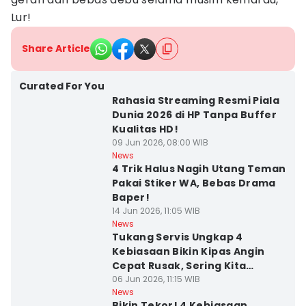
Lur!
Share Article
Curated For You
Rahasia Streaming Resmi Piala
Dunia 2026 di HP Tanpa Buffer
Kualitas HD!
09 Jun 2026, 08:00 WIB
News
4 Trik Halus Nagih Utang Teman
Pakai Stiker WA, Bebas Drama
Baper!
14 Jun 2026, 11:05 WIB
News
Tukang Servis Ungkap 4
Kebiasaan Bikin Kipas Angin
Cepat Rusak, Sering Kita
Lakukan
06 Jun 2026, 11:15 WIB
News
Bikin Tekor! 4 Kebiasaan