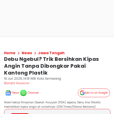
Home
News
Jawa Tengah
Debu Ngebul? Trik Bersihkan Kipas
Angin Tanpa Dibongkar Pakai
Kantong Plastik
19 Jun 2026, 14:18 WIB
Kota Semarang
Bandot Arywono
News
Channel
Add Us on Google
Wakil ketua Pimpinan Daerah 'Aisyiyah (PDA) Jepara, Deny Ana I'tikafia
mematikan kipas angin di rumahnya. (IDN Times/Dhana Kencana)