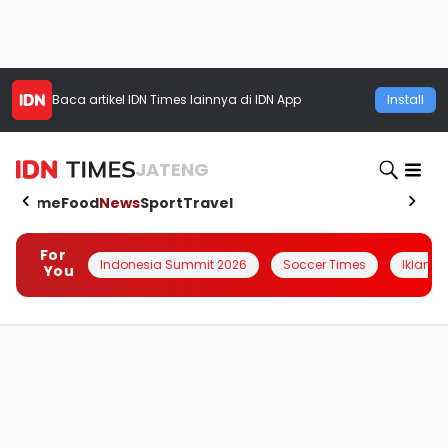
Baca artikel
IDN Times
lainnya di IDN App
Install
JATENG
Home
Food
News
Sport
Travel
For
Indonesia Summit 2026
Soccer Times
Iklanin 
You