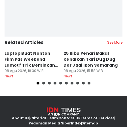
Related Articles
See More
Laptop Buat Nonton
25 Ribu Penari Bakal
5
Film Pas Weekend
Kenalkan Tari Dug Dug
I
Lemot? Trik Bersihkan
Der Jadi Ikon Semarang
W
Junk File Tanpa Install
08 Agu 2026, 16:30 WIB
08 Agu 2026, 15:58 WIB
P
08
News
News
Ne
Ulang
About Us
Editorial Team
Contact Us
Terms of Services
Pedoman Media Siber
Index
Sitemap