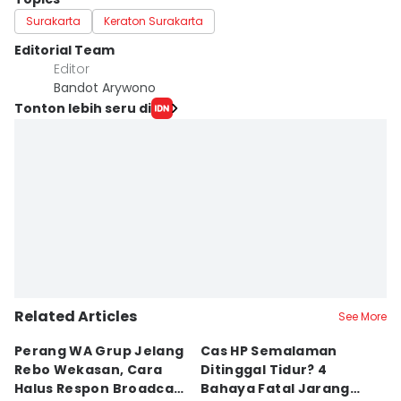
Surakarta
Keraton Surakarta
Editorial Team
Editor
Bandot Arywono
Tonton lebih seru di
Related Articles
See More
Perang WA Grup Jelang
Cas HP Semalaman
J
Rebo Wekasan, Cara
Ditinggal Tidur? 4
J
Halus Respon Broadcast
Bahaya Fatal Jarang
Ha