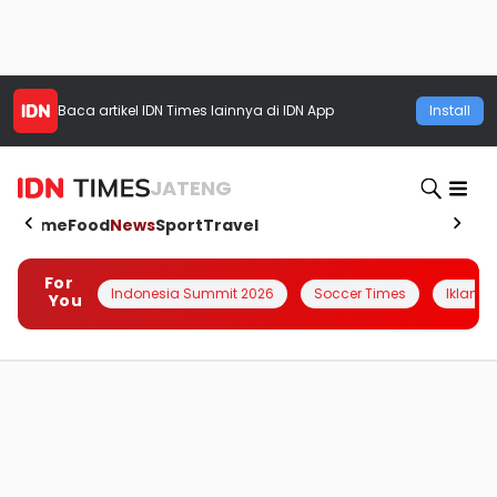
Baca artikel
IDN Times
lainnya di IDN App
Install
JATENG
Home
Food
News
Sport
Travel
For
Indonesia Summit 2026
Soccer Times
Iklanin 
You