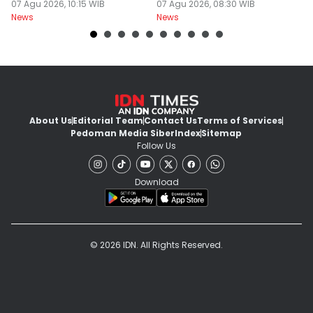
Parno
07 Agu 2026, 10:15 WIB
Disadari Pekerja Kantor
07 Agu 2026, 08:30 WIB
A
07
News
News
Ne
About Us
Editorial Team
Contact Us
Terms of Services
Pedoman Media Siber
Index
Sitemap
Follow Us
Download
© 2026 IDN. All Rights Reserved.