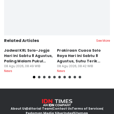
Bandot Arywono
Related Articles
See More
Jadwal KRL Solo-Jogja
Prakiraan Cuaca Solo
K
Hari Ini Sabtu 8 Agustus,
Raya Hari Ini Sabtu 8
M
Paling Malam Pukul
Agustus, Suhu Terik
Rp
20.42
08 Agu 2026, 08:49 WIB
Capai 34 Derajat
08 Agu 2026, 08:42 WIB
08
News
News
Ne
About Us
Editorial Team
Contact Us
Terms of Services
Pedoman Media Siber
Index
Sitemap