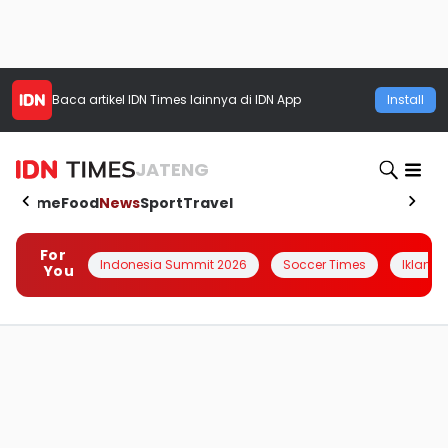
Baca artikel
IDN Times
lainnya di IDN App
Install
JATENG
Home
Food
News
Sport
Travel
For
Indonesia Summit 2026
Soccer Times
Iklanin 
You