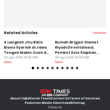
Related Articles
See More
4 Langkah Jitu Bikin
Rumah Brigjen Slamet
T
Bisnis Syariah di Jawa
Riyadi Direvitalisasi,
S
Tengah Makin Cuan dan
Pemkot Solo Siapkan
S
Berkah
06 Agu 2026, 16:00 WIB
Museum Sejarah
06 Agu 2026, 15:48 WIB
o
06
News
News
Ne
About Us
Editorial Team
Contact Us
Terms of Services
Pedoman Media Siber
Index
Sitemap
Follow Us