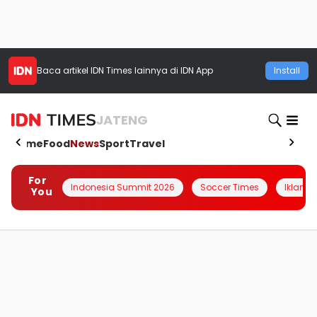
Baca artikel
IDN Times
lainnya di IDN App
Install
JATENG
Home
Food
News
Sport
Travel
For
Indonesia Summit 2026
Soccer Times
Iklanin 
You