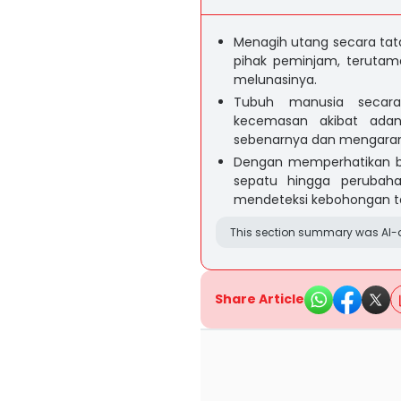
Menagih utang secara tat
pihak peminjam, terutama
melunasinya.
Tubuh manusia secara
kecemasan akibat adan
sebenarnya dan mengarang
Dengan memperhatikan ba
sepatu hingga perubah
mendeteksi kebohongan ta
This section summary was AI-a
Share Article