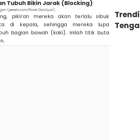
an Tubuh Bikin Jarak (Blocking)
ngan (pexels.com/Pavel Danilyuk)
Trend
g, pikiran mereka akan terlalu sibuk
Tenga
ita di kepala, sehingga mereka lupa
h bagian bawah (kaki). Inilah titik buta
n.