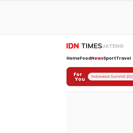
JATENG
Home
Food
News
Sport
Travel
For
Indonesia Summit 202
You