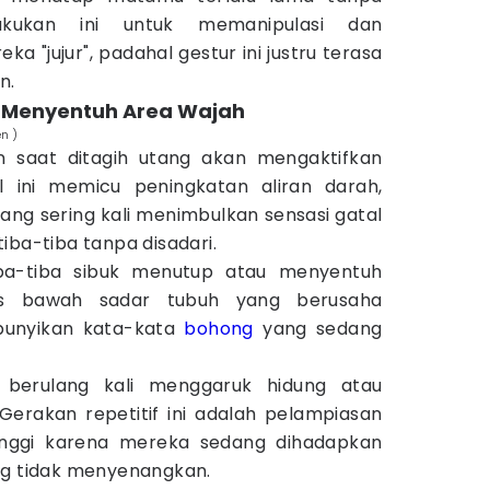
akukan ini untuk memanipulasi dan
"jujur", padahal gestur ini justru terasa
n.
i Menyentuh Area Wajah
n )
an saat ditagih utang akan mengaktifkan
l ini memicu peningkatan aliran darah,
ang sering kali menimbulkan sensasi gatal
iba-tiba tanpa disadari.
ba-tiba sibuk menutup atau menyentuh
eks bawah sadar tubuh yang berusaha
unyikan kata-kata
bohong
yang sedang
 berulang kali menggaruk hidung atau
erakan repetitif ini adalah pelampiasan
tinggi karena mereka sedang dihadapkan
ng tidak menyenangkan.