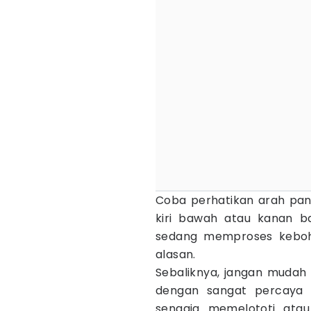
Coba perhatikan arah pand
kiri bawah atau kanan b
sedang memproses keboho
alasan.
Sebaliknya, jangan mudah
dengan sangat percaya d
sengaja memelototi ata