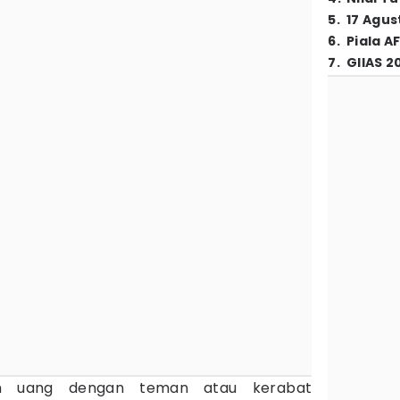
5
.
17 Agus
6
.
Piala A
7
.
GIIAS 2
am uang dengan teman atau kerabat