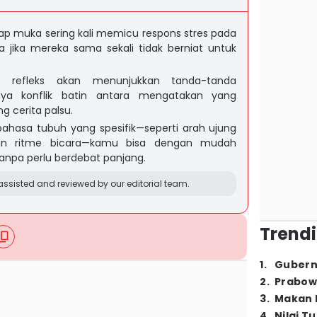
ap muka sering kali memicu respons stres pada
 jika mereka sama sekali tidak berniat untuk
 refleks akan menunjukkan tanda-tanda
ya konflik batin antara mengatakan yang
 cerita palsu.
hasa tubuh yang spesifik—seperti arah ujung
an ritme bicara—kamu bisa dengan mudah
npa perlu berdebat panjang.
ssisted and reviewed by our editorial team.
Trendi
1
.
Gubern
2
.
Prabow
3
.
Makan B
4
.
Nilai T