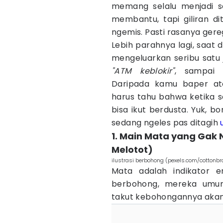
memang selalu menjadi ser
membantu, tapi giliran di
ngemis. Pasti rasanya ger
Lebih parahnya lagi, saat 
mengeluarkan seribu satu j
"ATM keblokir"
, sampai 
Daripada kamu baper ata
harus tahu bahwa ketika 
bisa ikut berdusta. Yuk, b
sedang ngeles pas ditagih
1. Main Mata yang Gak
Melotot)
ilustrasi berbohong (pexels.com/cottonbr
Mata adalah indikator e
berbohong, mereka umu
takut kebohongannya akan