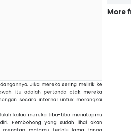
More 
angannya. Jika mereka sering melirik ke
awah, itu adalah pertanda otak mereka
ngan secara internal untuk merangkai
 luluh kalau mereka tiba-tiba menatapmu
iri. Pembohong yang sudah lihai akan
u menatap matamu terlalu lama tanpa