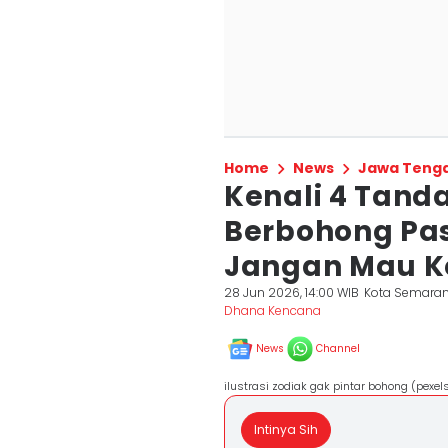
Home
News
Jawa Teng
Kenali 4 Tand
Berbohong Pas
Jangan Mau K
28 Jun 2026, 14:00 WIB
Kota Semara
Dhana Kencana
News
Channel
ilustrasi zodiak gak pintar bohong (pexe
Intinya Sih