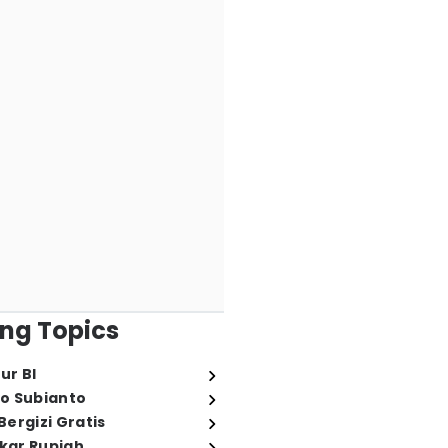
ng Topics
ur BI
o Subianto
ergizi Gratis
ukar Rupiah