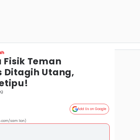
ah
a Fisik Teman
 Ditagih Utang,
etipu!
ng
Add Us on Google
ls.com/sam lion)