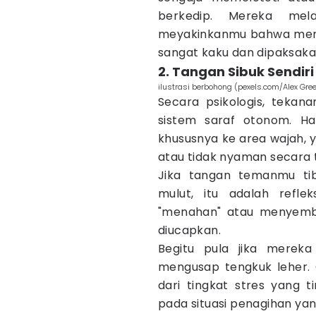
berkedip. Mereka mel
meyakinkanmu bahwa mereka 
sangat kaku dan dipaksaka
2. Tangan Sibuk Sendir
ilustrasi berbohong (pexels.com/Alex Gree
Secara psikologis, tekan
sistem saraf otonom. Ha
khususnya ke area wajah, y
atau tidak nyaman secara t
Jika tangan temanmu ti
mulut, itu adalah refl
"menahan" atau menyemb
diucapkan.
Begitu pula jika mereka
mengusap tengkuk leher. G
dari tingkat stres yang 
pada situasi penagihan ya