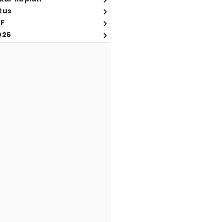
tus
FF
026