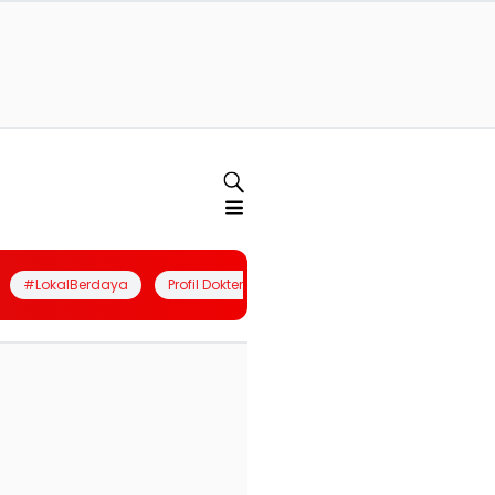
#LokalBerdaya
Profil Dokter
Quiz
Join Community