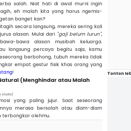
ba salah. Niat hati di awal murni ingin
tagih, eh malah kita yang harus ngemis-
egetan banget kan?
ditagih secara langsung, mereka sering kali
urus alasan. Mulai dari
"gaji belum turun"
,
bawa-bawa alasan musibah keluarga.
u langsung percaya begitu saja, kamu
seseorang berbohong, tubuh mereka tidak
ongkar empat gestur fisik khas orang yang
utang
!
Tonton leb
 Natural (Menghindar atau Malah
o studio)
mosi yang paling jujur. Saat seseorang
mnya merasa bersalah atau diam-diam
 terbongkar olehmu.