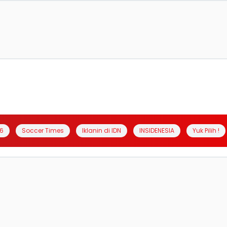
6
Soccer Times
Iklanin di IDN
INSIDENESIA
Yuk Pilih !