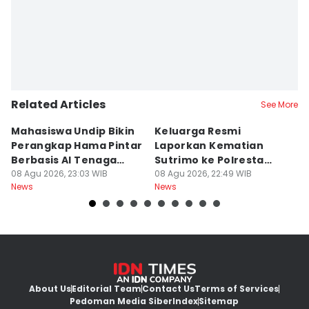
Related Articles
See More
Mahasiswa Undip Bikin
Keluarga Resmi
P
Perangkap Hama Pintar
Laporkan Kematian
S
Berbasis AI Tenaga
Sutrimo ke Polresta
B
Surya
08 Agu 2026, 23:03 WIB
Banyumas
08 Agu 2026, 22:49 WIB
G
08
News
News
Ne
About Us
Editorial Team
Contact Us
Terms of Services
Pedoman Media Siber
Index
Sitemap