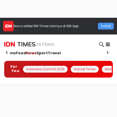
Baca artikel
IDN Times
lainnya di IDN App
Install
JATENG
Home
Food
News
Sport
Travel
For
Indonesia Summit 2026
Soccer Times
Iklanin 
You