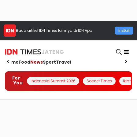
Baca artikel
IDN Times
lainnya di IDN App
Install
JATENG
Home
Food
News
Sport
Travel
For
Indonesia Summit 2026
Soccer Times
Iklanin 
You