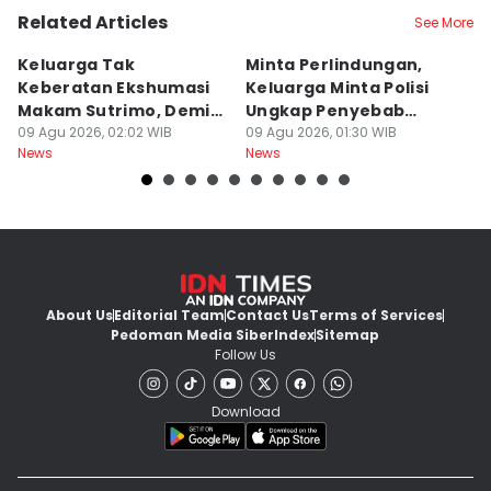
Related Articles
See More
Keluarga Tak
Minta Perlindungan,
M
Keberatan Ekshumasi
Keluarga Minta Polisi
P
Makam Sutrimo, Demi
Ungkap Penyebab
B
Usut Kematian
09 Agu 2026, 02:02 WIB
Kematian Sutrimo
09 Agu 2026, 01:30 WIB
S
08
News
News
Ne
Almarhum
About Us
Editorial Team
Contact Us
Terms of Services
Pedoman Media Siber
Index
Sitemap
Follow Us
Download