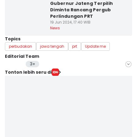
Gubernur Jateng Terpilih
Diminta Rancang Pergub
Perlindungan PRT
19 Jun 2024, 17:40 WIB
News
Topics
perbudakan
jawa tengah
prt
Update me
Editorial Team
3+
Editor
Tonton lebih seru di
Fariz Fardianto
Editor
Bandot Arywono
Editor
Dhana Kencana