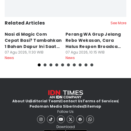
Related Articles
See More
Nasi di Magic Com
Perang WA Grup Jelang
C
Cepat Basi? Tambahkan
Rebo Wekasan, Cara
Di
1 Bahan Dapur Ini Saat
Halus Respon Broadcast
B
Menanak, Awet 2 Hari
07 Agu 2026, 11:30 WIB
Parno
07 Agu 2026, 10:15 WIB
D
07
News
News
Ne
About Us
Editorial Team
Contact Us
Terms of Services
Pedoman Media Siber
Index
Sitemap
Follow Us
Download