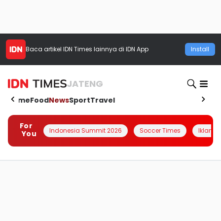
Baca artikel
IDN Times
lainnya di IDN App
Install
JATENG
Home
Food
News
Sport
Travel
For
Indonesia Summit 2026
Soccer Times
Iklanin 
You