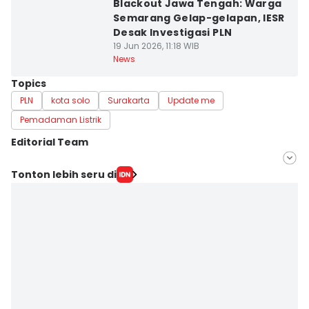
Blackout Jawa Tengah: Warga
Semarang Gelap-gelapan, IESR
Desak Investigasi PLN
19 Jun 2026, 11:18 WIB
News
Topics
PLN
kota solo
Surakarta
Update me
Pemadaman Listrik
Editorial Team
Editor
Tonton lebih seru di
Bandot Arywono
Editor
Dhana Kencana