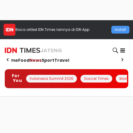
Baca artikel
IDN Times
lainnya di IDN App
Install
JATENG
Home
Food
News
Sport
Travel
For
Indonesia Summit 2026
Soccer Times
Iklanin 
You