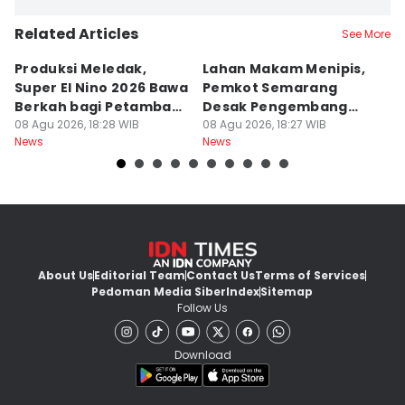
Related Articles
See More
Produksi Meledak,
Lahan Makam Menipis,
L
Super El Nino 2026 Bawa
Pemkot Semarang
F
Berkah bagi Petambak
Desak Pengembang
L
Garam
08 Agu 2026, 18:28 WIB
Serahkan PSU
08 Agu 2026, 18:27 WIB
Ju
08
News
News
Ne
U
About Us
Editorial Team
Contact Us
Terms of Services
Pedoman Media Siber
Index
Sitemap
Follow Us
Download