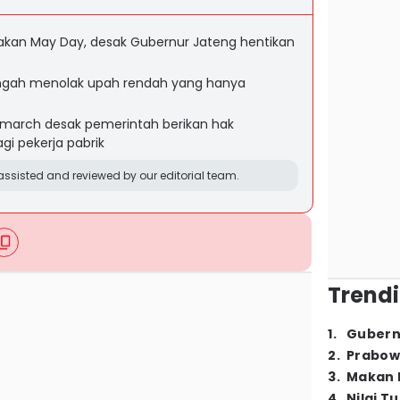
yakan May Day, desak Gubernur Jateng hentikan
engah menolak upah rendah yang hanya
 march desak pemerintah berikan hak
i pekerja pabrik
ssisted and reviewed by our editorial team.
Trendi
1
.
Gubern
2
.
Prabow
3
.
Makan B
4
.
Nilai T