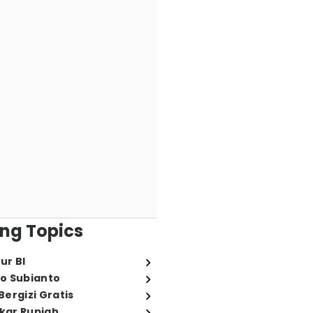
ng Topics
ur BI
o Subianto
ergizi Gratis
ukar Rupiah