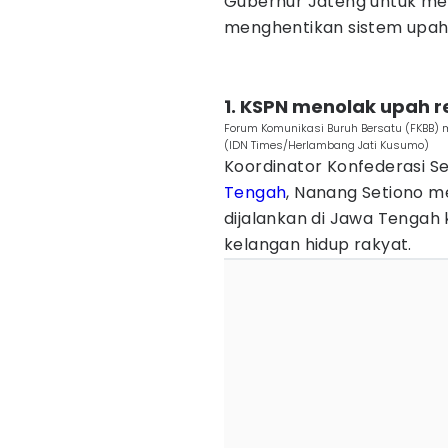
Gubernur Jateng untuk me
menghentikan sistem upah 
1. KSPN menolak upah 
Forum Komunikasi Buruh Bersatu (FKBB) m
(IDN Times/Herlambang Jati Kusumo)
Koordinator Konfederasi Se
Tengah
, Nanang Setiono m
dijalankan di Jawa Tengah 
kelangan hidup rakyat.