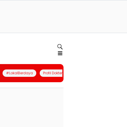
#LokalBerdaya
Profil Dokter
Quiz
Join Community