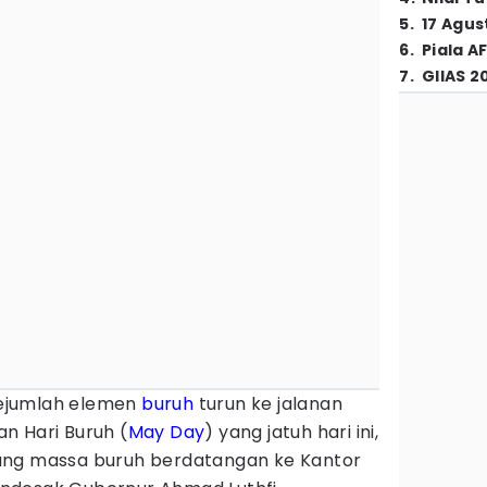
5
.
17 Agus
6
.
Piala A
7
.
GIIAS 2
ejumlah elemen
buruh
turun ke jalanan
n Hari Buruh (
May Day
) yang jatuh hari ini,
ang massa buruh berdatangan ke Kantor