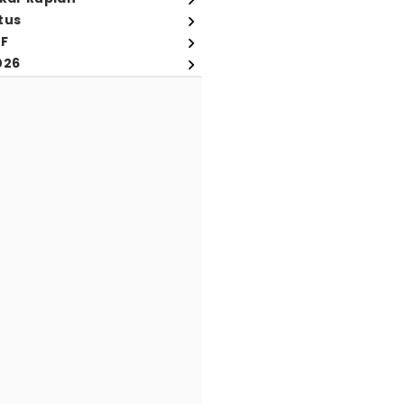
tus
FF
026