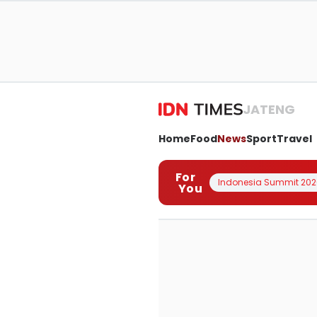
JATENG
Home
Food
News
Sport
Travel
For
Indonesia Summit 202
You