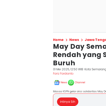
Home
News
Jawa Teng
May Day Sema
Rendah yang 
Buruh
01 Mei 2025, 12:50 WIB
Kota Semaran
Fariz Fardianto
News
Channel
Massa KSPN gelar aksi solidaritas May D
Intinya Sih