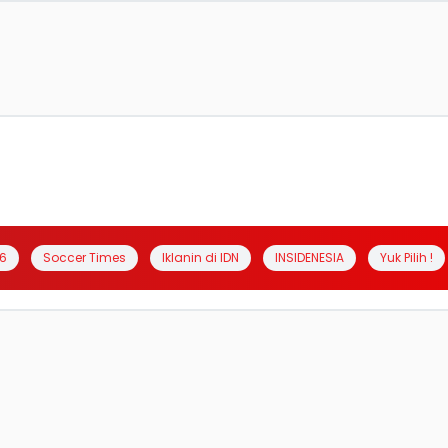
6
Soccer Times
Iklanin di IDN
INSIDENESIA
Yuk Pilih !