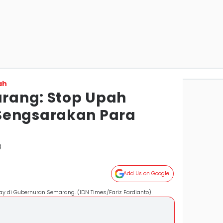
ah
rang: Stop Upah
Sengsarakan Para
g
Add Us on Google
ay di Gubernuran Semarang. (IDN Times/Fariz Fardianto)