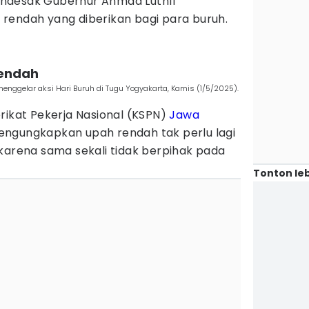
ndesak Gubernur Ahmad Luthfi
rendah yang diberikan bagi para buruh.
rendah
enggelar aksi Hari Buruh di Tugu Yogyakarta, Kamis (1/5/2025).
rikat Pekerja Nasional (KSPN)
Jawa
engungkapkan upah rendah tak perlu lagi
karena sama sekali tidak berpihak pada
Tonton leb