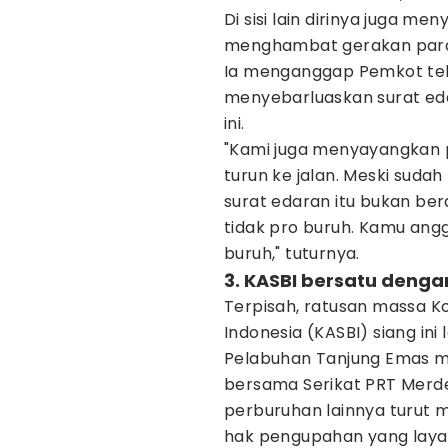
Di sisi lain dirinya juga 
menghambat gerakan para
Ia menganggap Pemkot te
menyebarluaskan surat edar
ini.
"Kami juga menyayangkan 
turun ke jalan. Meski suda
surat edaran itu bukan be
tidak pro buruh. Kamu an
buruh," tuturnya.
3. KASBI bersatu denga
Terpisah, ratusan massa Ko
Indonesia (KASBI) siang ini
Pelabuhan Tanjung Emas m
bersama Serikat PRT Merd
perburuhan lainnya turut
hak pengupahan yang layak