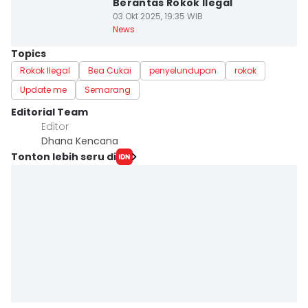
Berantas Rokok Ilegal
03 Okt 2025, 19:35 WIB
News
Topics
Rokok Ilegal
Bea Cukai
penyelundupan
rokok
Update me
Semarang
Editorial Team
Editor
Dhana Kencana
Tonton lebih seru di