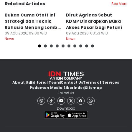
Related Articles
See More
Bukan Cuma Otot! Ini
Dirut Agrinas Sebut
A
Strategi dan Teknik
KDMP Diharapkan Buka
K
Rahasia Menang Lomba
Akses Pasar bagi Petani
d
Panjat Pinang
09 Agu 2026, 09:00 WIB
09 Agu 2026, 08:53 WIB
S
09
News
News
Ne
About Us
Editorial Team
Contact Us
Terms of Services
Pedoman Media Siber
Index
Sitemap
Follow Us
Download