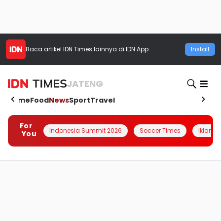
Baca artikel
IDN Times
lainnya di IDN App
Install
JATENG
Home
Food
News
Sport
Travel
For
Indonesia Summit 2026
Soccer Times
Iklanin 
You